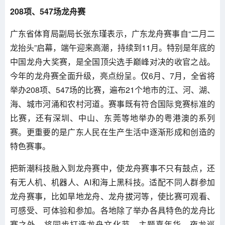
208项、547场龙舟赛
广东省体育局副局长张东瑾表示，广东龙舟赛事自“二月二
龙抬头”启幕，端午迎来高潮，持续到11月。特别是年底的
中国龙舟大奖赛，是全国顶尖选手巅峰对决的收官之战。
今年的龙舟赛全面升级，亮点纷呈。仅6月、7月，全省将
举办208项、547场的比赛，遍布21个地市的江、河、湖、
海、城市河涌和农村河道。赛事既有符合国际竞赛标准的
比赛，还有深圳、中山、东莞等地举办的粤港澳的系列
赛。更重要的是广东人民在生产生活中逐渐形成和创造的
特色赛事。
把新潮科技融入到龙舟赛中，使龙舟赛事不只有鼓点，还
有无人机、机器人、AI和海上黑科技。适配不同人群参加
龙舟赛事，比如旱地龙舟、龙舟拔河等，使比赛可观看、
可感受、可体验和参加。各地除了举办各具特色的龙舟比
赛之外，将同步打造龙舟文化节、主题嘉年华、夜龙巡