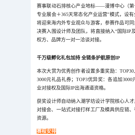
赛事联动石排核心产业地标——漫博中心（第
专业展会＋365天常态化产业运营”模式，设有
将迎来海内外专业观众与游客，参赛作品可同
决赛入围设计师及团队，将直接纳入“国际IP
权方、品牌方一对一洽谈对接。
千万级孵化礼包加持 全链条护航原创IP
本次大赏为优秀创作者设置多重奖励：TOP3
3000元礼品礼券；TOP3优异奖：各追加3
业对接权及国际IP出海通道资格。
获奖设计师自动纳入潮学坊设计学院核心人才
对接会、一站式对接打样工厂及模具供应链、
资源。
赛程安排