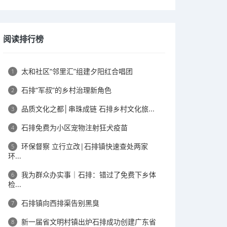
阅读排行榜
太和社区“邻里汇”组建夕阳红合唱团
1
石排“军叔”的乡村治理新角色
2
品质文化之都│​串珠成链 石排乡村文化旅...
3
石排免费为小区宠物注射狂犬疫苗
4
环保督察 立行立改|石排镇快速查处两家
5
环...
我为群众办实事｜石排：错过了免费下乡体
6
检...
石排镇向西排渠告别黑臭
7
新一届省文明村镇出炉石排成功创建广东省
8