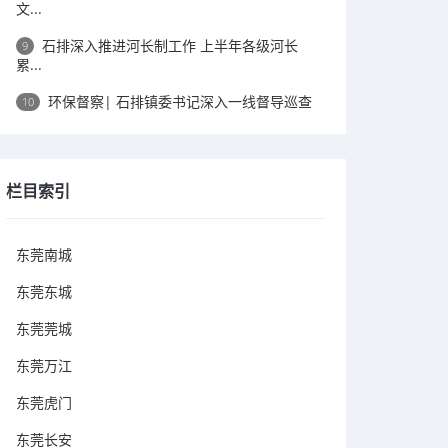
文...
石排深入推进河长制工作 上半年各级河长
9
累...
环保督察| 石排镇委书记深入一线督导巡查
10
栏目索引
东莞南城
东莞东城
东莞莞城
东莞万江
东莞虎门
东莞长安