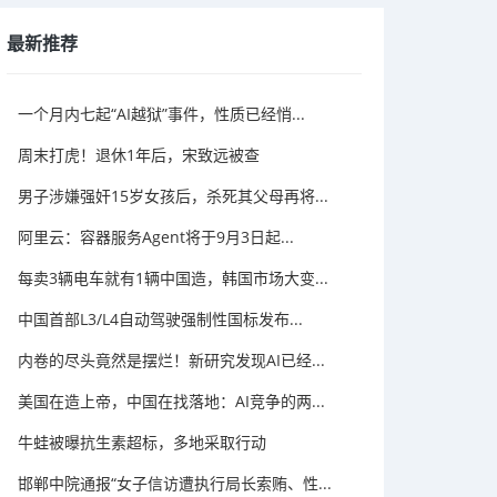
最新推荐
一个月内七起“AI越狱”事件，性质已经悄...
周末打虎！退休1年后，宋致远被查
男子涉嫌强奸15岁女孩后，杀死其父母再将...
阿里云：容器服务Agent将于9月3日起...
每卖3辆电车就有1辆中国造，韩国市场大变...
中国首部L3/L4自动驾驶强制性国标发布...
内卷的尽头竟然是摆烂！新研究发现AI已经...
美国在造上帝，中国在找落地：AI竞争的两...
牛蛙被曝抗生素超标，多地采取行动
邯郸中院通报“女子信访遭执行局长索贿、性...