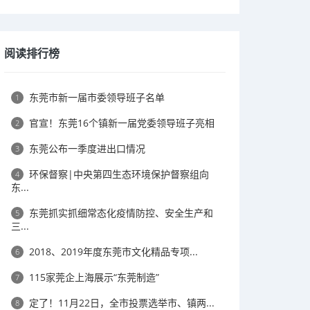
阅读排行榜
东莞市新一届市委领导班子名单
1
官宣！东莞16个镇新一届党委领导班子亮相
2
东莞公布一季度进出口情况
3
环保督察|中央第四生态环境保护督察组向
4
东...
东莞抓实抓细常态化疫情防控、安全生产和
5
三...
2018、2019年度东莞市文化精品专项...
6
115家莞企上海展示“东莞制造”
7
定了！11月22日，全市投票选举市、镇两...
8