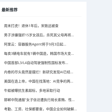
最新推荐
周末打虎！退休1年后，宋致远被查
男子涉嫌强奸15岁女孩后，杀死其父母再将...
阿里云：容器服务Agent将于9月3日起...
每卖3辆电车就有1辆中国造，韩国市场大变...
中国首部L3/L4自动驾驶强制性国标发布...
内卷的尽头竟然是摆烂！新研究发现AI已经...
美国在造上帝，中国在找落地：AI竞争的两...
牛蛙被曝抗生素超标，多地采取行动
邯郸中院通报“女子信访遭执行局长索贿、性...
考勤、工资、社保都要查，中国企业如何破解...