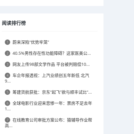
阅读排行榜
蔚来深陷“优势牢笼”
1
40.5%男性存在性功能障碍？这家医美公...
2
网友上传98部文学作品 平台被判赔偿10...
3
车企年报透视：上汽业绩创五年新低 北汽
4
9...
筹建货航获批：京东“起飞”欲与顺丰试比“...
5
全球电影行业迎来悲惨一年：票房不足去年
6
1...
在线教育公司审批方案公布：猿辅导作业帮
7
高...