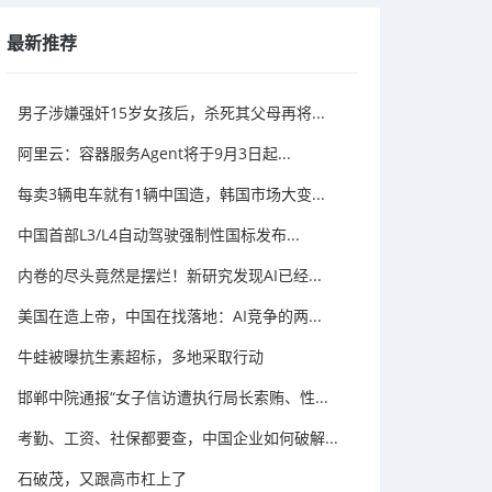
最新推荐
男子涉嫌强奸15岁女孩后，杀死其父母再将...
阿里云：容器服务Agent将于9月3日起...
每卖3辆电车就有1辆中国造，韩国市场大变...
中国首部L3/L4自动驾驶强制性国标发布...
内卷的尽头竟然是摆烂！新研究发现AI已经...
美国在造上帝，中国在找落地：AI竞争的两...
牛蛙被曝抗生素超标，多地采取行动
邯郸中院通报“女子信访遭执行局长索贿、性...
考勤、工资、社保都要查，中国企业如何破解...
石破茂，又跟高市杠上了