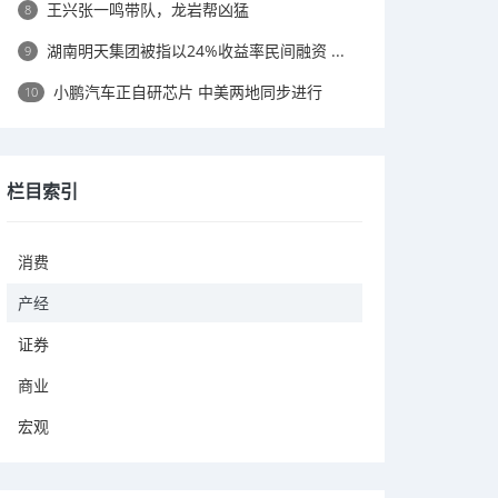
王兴张一鸣带队，龙岩帮凶猛
8
湖南明天集团被指以24%收益率民间融资 ...
9
小鹏汽车正自研芯片 中美两地同步进行
10
栏目索引
消费
产经
证券
商业
宏观