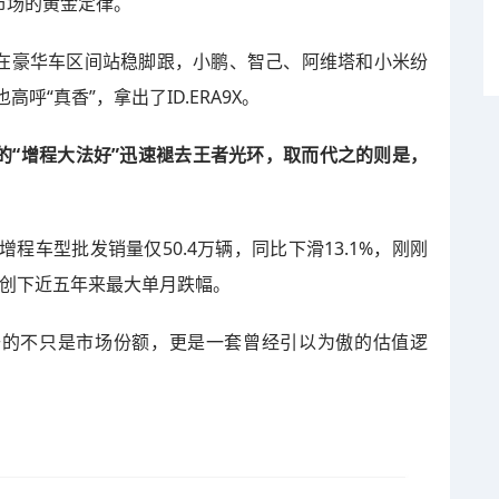
市场的黄金定律。
在豪华车区间站稳脚跟，小鹏、智己、阿维塔和小米纷
“真香”，拿出了ID.ERA9X。
的“增程大法好”迅速褪去王者光环，取而代之的则是，
增程车型批发销量仅50.4万辆，同比下滑13.1%，刚刚
，创下近五年来最大单月跌幅。
去的不只是市场份额，更是一套曾经引以为傲的估值逻