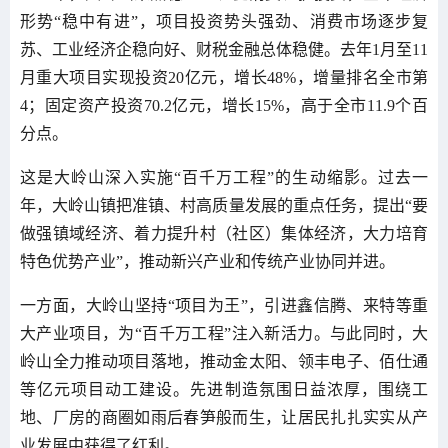
形势“稳中有进”，项目投资势头强劲、消费市场逐步复
苏、工业经济企稳向好、财税金融总体稳健。去年1月至11
月重大项目实现投资20亿元，增长48%，增量排名全市第
4；固定资产投资70.2亿元，增长15%，高于全市11.9个百
分点。
这是大岭山深入实施“百千万工程”的生动缩影。过去一
年，大岭山镇把准镇、村高质量发展的重点任务，提出“要
做强镇域经济、着力提升村（社区）集体经济，大力培育
特色优势产业”，推动新兴产业和传统产业协同并进。
一方面，大岭山坚持“项目为王”，引进鑫信腾、来特等重
大产业项目，为“百千万工程”注入新活力。与此同时，大
岭山全力推动项目落地，推动金太阳、领丰电子、佰仕通
等亿元项目动工建设。先进制造氛围日益浓厚，围绕工
地、厂房的商圈如雨后春笋般而生，让居民扎扎实实从产
业发展中获得了红利。