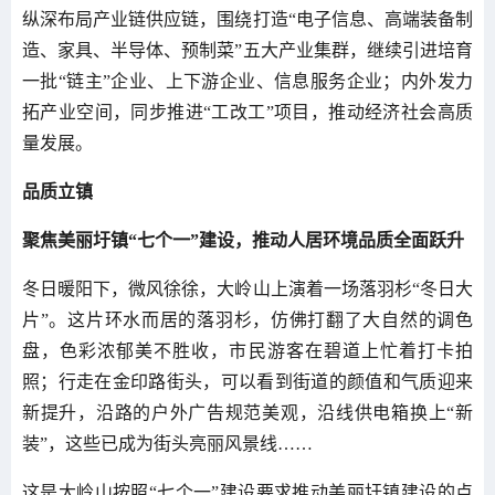
纵深布局产业链供应链，围绕打造“电子信息、高端装备制
造、家具、半导体、预制菜”五大产业集群，继续引进培育
一批“链主”企业、上下游企业、信息服务企业；内外发力
拓产业空间，同步推进“工改工”项目，推动经济社会高质
量发展。
品质立镇
聚焦美丽圩镇“七个一”建设，推动人居环境品质全面跃升
冬日暖阳下，微风徐徐，大岭山上演着一场落羽杉“冬日大
片”。这片环水而居的落羽杉，仿佛打翻了大自然的调色
盘，色彩浓郁美不胜收，市民游客在碧道上忙着打卡拍
照；行走在金印路街头，可以看到街道的颜值和气质迎来
新提升，沿路的户外广告规范美观，沿线供电箱换上“新
装”，这些已成为街头亮丽风景线……
这是大岭山按照“七个一”建设要求推动美丽圩镇建设的点