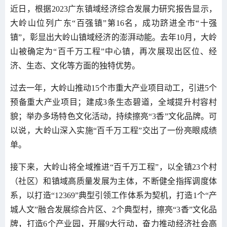
近日，根据2023广东镇域经济综合发展力研究报告显示，
大岭山位列广东“百强镇”第16名，成功跻进全市“十强
镇”，彰显出大岭山镇域经济的澎湃动能。去年10月，大岭
山被确定为“百千万工程”中心镇，再次展现出区位、经
济、生态、文化等方面的独特优势。
过去一年，大岭山推动15个市重大产业项目动工，引进5个
预备重大产业项目；建成3条生态碧道，全域提升村容村
貌；举办多场特色文化活动，持续擦亮“3香”文化品牌。可
以说，大岭山深入实施“百千万工程”交出了一份亮眼成绩
单。
接下来，大岭山将全域推进“百千万工程”，以全镇23个村
（社区）和镇域高质量发展为主体，不断健全指挥调度体
系，以打造“12369”典型引领工作体系为契机，打造1个“产
城人文”融合发展综合片区、2个典型村，擦亮“3香”文化品
牌，打造6个产业园，开展9大行动，奋力推动经济社会高