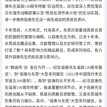
庚先生诞辰130周年特展”应运而生。这也是深入贯彻落实
文化强市战略部署以及“莞邑名贤传承计划”的生动实践，
进一步擦亮容庚先生这一闻名遐迩的莞邑名贤IP。
千年莞邑，人杰地灵，代有英才。东莞历来重视莞邑名贤
的挖掘研究整理与阐释。以容庚先生为例，过去十年来，
东莞结合藏品征集、文献整理以及文史研究等工作，策划
打造了数个具有影响力的精品展览，形成系列效应，有力
提升容庚先生的知名度与影响力。
从“精诚所‘治’ 金石为开——纪念容庚先生诞辰120周年展
览”，到“容庚与东莞”大型系列展览（2021年中国现代考古
学诞生100周年），再到“容庚的北平岁月——纪念容庚先
生诞辰130周年特展”，每逢重要时间节点，关于容庚先生
的原创展从不缺席，既是向莞籍名贤致敬，又是东莞城市
形象的有力展示。其中，“容庚与东莞”大型系列展览，全