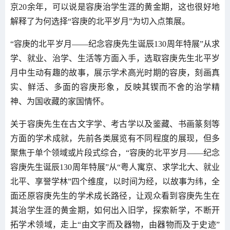
京20余年，可以说是容庚治学生涯的黄金期，这也很好地
解释了为何选择“容庚的北平岁月”为切入点策展。
“容庚的北平岁月——纪念容庚先生诞辰130周年特展”从求
学、就业、治学、生活等方面入手，选取容庚先生北平岁
月中生动有趣的故事，展示学术高光时期的容庚，刻画真
实、鲜活、多面的容庚形象，反映其锲而不舍的治学精
神、为国收藏的家国情怀。
关于容庚先生在古文字学、考古学以及鉴藏、书画篆刻等
方面的学术成就，先前各类展览有不同程度的展现，但多
聚焦于单个领域或片段式综合，“容庚的北平岁月——纪念
容庚先生诞辰130周年特展”从“粤人寓京、求学北大、就业
北平、享誉学林”四个维度，以时间为经，以故事为纬，全
面还原容庚先生的学术成长路径，让观众看到容庚先生在
其治学生涯的黄金期，如何出入旧学，探索新学，不断开
拓学术领域，走上“由文字而及器物，由器物而及于史迹”