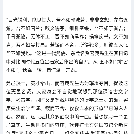
“目光锐利，能见其大，吾不如郭沫若；非非玄想，左右逢
源，吾不如唐兰；咬文嚼字，细针密缕，吾不如于省吾；
甲骨篆籀，无体不工，吾不如商承祚；操笔疾书，文不加
点，吾不如吴其昌。若锲而不舍，所得独多，则彼五人似
皆不如我也。”这是一代鸿儒、东莞名贤容庚先生在其日记
中对比同时代五位金石家后作出的自评。从“五不如”到“皆
不如”，话锋一转，自信溢于言表。
莞邑热土，英才辈出，而容庚先生尤为璀璨夺目。提及这
位莞邑名贤，大家总会不自觉地联想到那位深谙古文字
学、考古学，同时又是鉴藏界翘楚的博学之士。的确，容
庚先生治学严谨、锲而不舍、孜孜以求的形象早已深入人
心。然而，这只是其众多面貌中的一面。若想探寻一个更
加真实、生动且多面的容庚，欢迎打卡东莞展览馆全新原
创展“容庚的北平岁月——纪念容庚先生诞辰130周年特