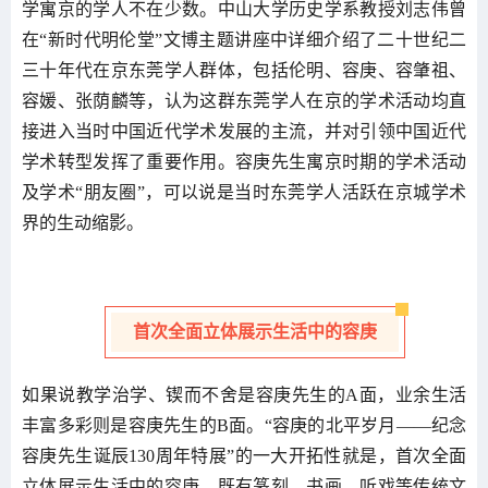
学寓京的学人不在少数。中山大学历史学系教授刘志伟曾
在“新时代明伦堂”文博主题讲座中详细介绍了二十世纪二
三十年代在京东莞学人群体，包括伦明、容庚、容肇祖、
容媛、张荫麟等，认为这群东莞学人在京的学术活动均直
接进入当时中国近代学术发展的主流，并对引领中国近代
学术转型发挥了重要作用。容庚先生寓京时期的学术活动
及学术“朋友圈”，可以说是当时东莞学人活跃在京城学术
界的生动缩影。
首次全面立体展示生活中的容庚
如果说教学治学、锲而不舍是容庚先生的A面，业余生活
丰富多彩则是容庚先生的B面。“容庚的北平岁月——纪念
容庚先生诞辰130周年特展”的一大开拓性就是，首次全面
立体展示生活中的容庚，既有篆刻、书画、听戏等传统文