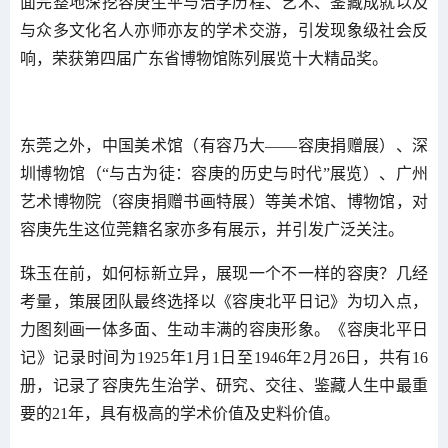
面完整地深挖容庚生平与治学历程、艺术、鉴藏成就以及
与众多文化名人亦师亦友的学术交游，引发现象级社会反
响，荣获第四届广东省博物馆陈列展览十大精品奖。
东莞之外，中国美术馆（有容乃大——容庚捐赠展）、深
圳博物馆（“与古为徒：容庚的历史与时代”展览）、广州
艺术博物院（容庚捐赠书画特展）等美术馆、博物馆，对
容庚先生这位莞籍名家亦多有展示，并引发广泛关注。
珠玉在前，如何标新立异，展现一个不一样的容庚？几经
考量，策展团队最终选择以《容庚北平日记》为切入点，
力图刻画一体多面、生动丰满的容庚形象。《容庚北平日
记》记录时间为1925年1月1日至1946年2月26日，共有16
册，记录了容庚先生治学、研究、交往、鉴藏人生中最重
要的21年，具有极高的学术价值及史料价值。