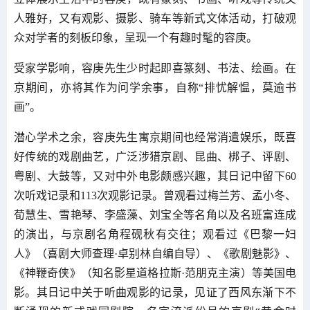
人雅好，又有观影、摄影、骑车等新式文体活动，打破观
众对学者的刻板印象，呈现一个有趣时髦的容庚。
受家学影响，容庚先生少时起即喜篆刻、书法、绘画。在
京期间，亦将其作为问学余事，自称“排忧解愠，莫逾书
画”。
潜心学术之余，容庚先生寓京期间也经常消遣娱乐，既喜
好传统的戏剧曲艺，广泛涉猎京剧、昆曲、梆子、评剧、
粤剧、大鼓等，又对中外电影颇感兴趣，其日记中留下60
次听戏记录和113次观影记录。曾观看过梅兰芳、孟小冬、
荀慧生、雪艳琴、李盛藻、刘宝全等名角以及名班富连成
的演出，与京剧名角程砚秋有交往；观看过《巴黎一妇
人》（喜剧大师查理·卓别林自编自导）、《歌剧魅影》、
《神鞭奇侠》（知名影星道格拉斯·范朋克主演）等美国电
影。其日记中关于听曲观影的记录，见证了西风东渐下不