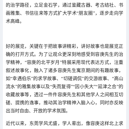
的治学路径，立足金石学，通过鉴藏古器、考古结社、书
画雅集、书信往来等方式扩大学术“朋友圈”，逐步走向学
术高峰。
好的展览，关键在于把故事讲精彩，讲好故事也是展览正
确的打开方式。为了让观众更深刻地感受到容庚先生的治
学精神，“容庚的北平岁月”特展采用现代表达方式，注重
叙述故事化，融入了诸多容庚先生寓京期间的有趣故事，
如“幸遇伯乐”的求学故事、“切磋调侃”的交游故事、“高山
流水”的雅集故事以及“失而复得”“因小失大”“延津之合”的
收藏故事等，透过一件件容庚先生和其他学人之间相互切
磋、提携的逸事，推动其治学精神入脑入心，同时亦反映
出当时自由、开放的学术氛围。
近代以来，东莞学风尤盛，学人辈出，像容庚这样北上求