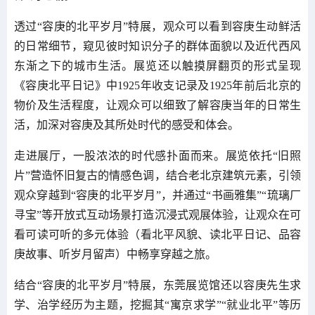
透过“容庚的北平岁月”特展，观众可以看到容庚生动鲜活
的日常细节，窥见彼时知识分子的群体面貌以及近代西风
东渐之下的城市生活。展览还以触摸屏翻页的形式呈现
《容庚北平日记》中1925年收支记录及1925年前后北京的
物价及生活程度，让观众可以细致了解容庚当年的日常生
活，加深对容庚及其所处时代的感受和体会。
走进展厅，一股浓浓的时代感扑面而来。展览依托“旧照
片”营造怀旧复古的情感色调，结合老北京建筑元素，引领
观众穿越到“容庚的北平岁月”，并通过“书画雅集”“琉璃厂
寻宝”等开放式互动场景打造沉浸式观展体验，让观众在可
看可读可听的多元体验（看北平风貌、读北平日记、品容
庚故事、听岁月留声）中畅享穿越之旅。
结合“容庚的北平岁月”特展，东莞展览馆还以容庚先生求
学、治学经历为主题，挖掘其“寓京求学”“就业北平”等历