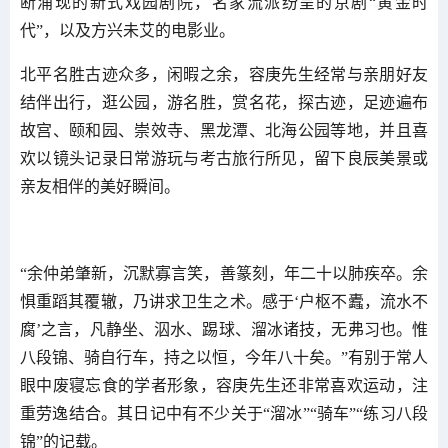
断涌现的新式戏园剧院，名家流派纷呈的京剧“黄金时
代”，以及方兴未艾的电影业。
北平名胜古迹众多，闲暇之余，容庚先生经常与亲朋好友
结伴出行，逛公园，游名胜，赏名花，探古迹，足迹遍布
故宫、颐和园、崇效寺、黑龙潭、北海公园等地，并且喜
欢以镜头记录日常游玩与考古旅行所见，留下良辰美景或
亲友相伴的美好瞬间。
“余仲弟肇新，沉默寡言笑，善篆刻，年二十以肺疾卒。余
惧重蹈其覆辙，乃讲求卫生之术。感于‘户枢不蠹，流水不
腐’之言，凡静坐、泅水、踢球、溜冰诸技，无弗习也。惟
八段锦、骑自行车，持之以恒，今年八十矣。”有别于常人
眼中废寝忘食的学者形象，容庚先生还非常喜欢运动，注
重劳逸结合。其日记中有不少关于“溜冰”“骑车”“练习八段
锦”的记载。