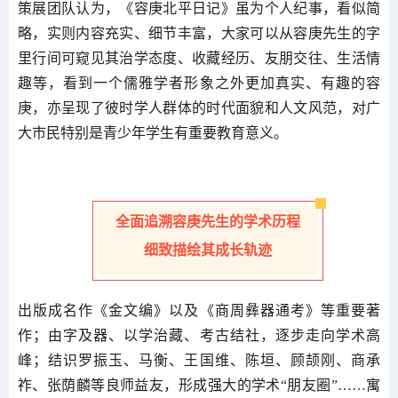
策展团队认为，《容庚北平日记》虽为个人纪事，看似简
略，实则内容充实、细节丰富，大家可以从容庚先生的字
里行间可窥见其治学态度、收藏经历、友朋交往、生活情
趣等，看到一个儒雅学者形象之外更加真实、有趣的容
庚，亦呈现了彼时学人群体的时代面貌和人文风范，对广
大市民特别是青少年学生有重要教育意义。
全面追溯容庚先生的学术历程
细致描绘其成长轨迹
出版成名作《金文编》以及《商周彝器通考》等重要著
作；由字及器、以学治藏、考古结社，逐步走向学术高
峰；结识罗振玉、马衡、王国维、陈垣、顾颉刚、商承
祚、张荫麟等良师益友，形成强大的学术“朋友圈”……寓