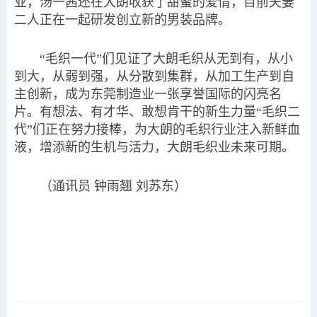
业，汤一茜还在大朗收获了甜蜜的爱情，目前夫妻
二人正在一起研发创立新的男装品牌。
“毛织一代”们见证了大朗毛织从无到有，从小
到大，从弱到强，从分散到集群，从加工生产到自
主创新，成为东莞制造业一张享誉国际的闪亮名
片。有想法、有才华、敢想肯干的新生力量“毛织二
代”们正在努力接棒，为大朗的毛织行业注入新鲜血
液，增添新的生机与活力，大朗毛织业未来可期。
（通讯员 钟雨翘 刘苏东）