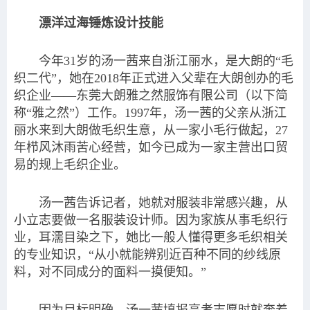
漂洋过海锤炼设计技能
今年31岁的汤一茜来自浙江丽水，是大朗的“毛
织二代”，她在2018年正式进入父辈在大朗创办的毛
织企业——东莞大朗雅之然服饰有限公司（以下简
称“雅之然
”
）工作。1997年，
汤一茜
的父亲从浙江
丽水来到大朗做毛织生意，从一家小毛行做起，27
年栉风沐雨苦心经营，如今已成为一家主营出口贸
易的规上毛织企业。
汤一茜告诉记者，她就对服装非常感兴趣，从
小立志要做一名服装设计师。因为家族从事毛织行
业，耳濡目染之下，她比一般人懂得更多毛织相关
的专业知识，“从小就能辨别近百种不同的纱线原
料，对不同成分的面料一摸便知。”