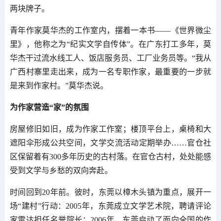
两块牌子。
青年作家莫华杰的工作室内，摆着一本书——《世界微尘
里》，他称之为“纪实文学自传体”。在广东打工多年，莫
华杰干过流水线工人、饭店服务员、工厂业务员等。“我从
广西村寨里走出来，成为一名专职作家，最重要的一步就
是来到作家村。”莫华杰说。
为作家营造“家”的氛围
房屋修旧如旧，成为作家工作室；楼顶平台上，桌椅和大
遮阳伞形成公共空间，文学交流活动定期举办……官仓社
区保留着有300多年历史的古村落。在官仓古村，处处能感
受到文学与乡愁的双向奔赴。
时间回到20年前。彼时，东莞以樟木头镇为重点，展开一
场“建村”行动：2005年，东莞成立文学艺术院，聘请评论
家雷达担任名誉院长；2006年，东莞启动了面向全国的作