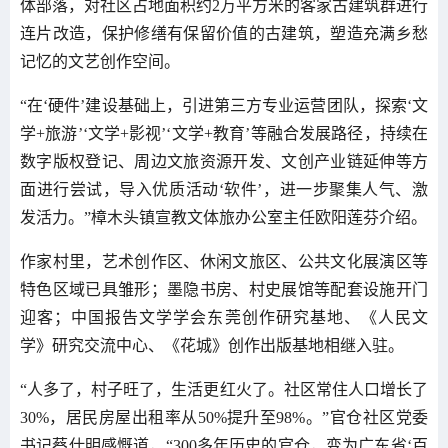
体部落，对社区占地面积约2万平方米的客家古建筑群进行
连片改造，保护修缮有保留价值的古建筑，塑造充满乡愁
记忆的文艺创作空间。
“在‘硬件’建设基础上，引进第三方专业运营团队，探索‘文
学+旅游’‘文学+影视’‘文学+教育’等融合发展路径，持续在
数字版权登记、周边文旅资源开发、文创产业链延伸等方
面进行尝试，导入优质活动‘软件’，进一步聚集人气、激
发活力。”樟木头镇宣教文体旅办公室主任欧阳莲芬介绍。
作家村里，艺术创作区、休闲文旅区、公共文化展演区等
特色区域已具雏形；墨隐书房、村史展馆等配套设施开门
迎客；中国报告文学学会东莞创作研究基地、《人民文
学》研究交流中心、《花城》创作出版基地相继入驻。
“人多了，村子旺了，生活更红火了。社区常住人口增长了
30%，居民房屋出租率从50%提升至98%。”官仓社区党委
书记蔡仕明感慨道，“300多年历史的官仓，变为广东省‘百