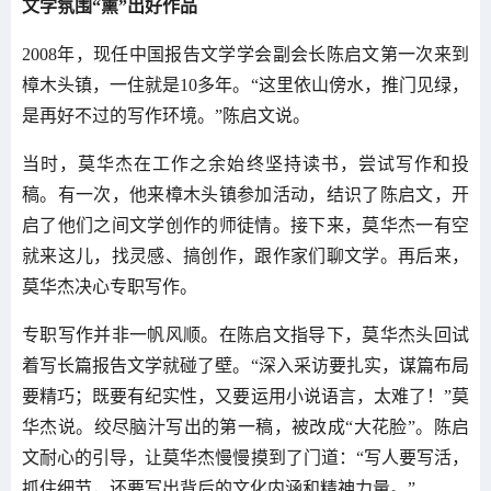
文学氛围“熏”出好作品
2008年，现任中国报告文学学会副会长陈启文第一次来到
樟木头镇，一住就是10多年。“这里依山傍水，推门见绿，
是再好不过的写作环境。”陈启文说。
当时，莫华杰在工作之余始终坚持读书，尝试写作和投
稿。有一次，他来樟木头镇参加活动，结识了陈启文，开
启了他们之间文学创作的师徒情。接下来，莫华杰一有空
就来这儿，找灵感、搞创作，跟作家们聊文学。再后来，
莫华杰决心专职写作。
专职写作并非一帆风顺。在陈启文指导下，莫华杰头回试
着写长篇报告文学就碰了壁。“深入采访要扎实，谋篇布局
要精巧；既要有纪实性，又要运用小说语言，太难了！”莫
华杰说。绞尽脑汁写出的第一稿，被改成“大花脸”。陈启
文耐心的引导，让莫华杰慢慢摸到了门道：“写人要写活，
抓住细节，还要写出背后的文化内涵和精神力量。”