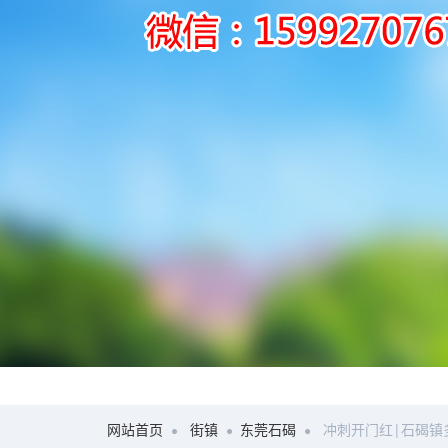
网站首页
街镇
东莞石碣
冲刺开门红|石碣镇