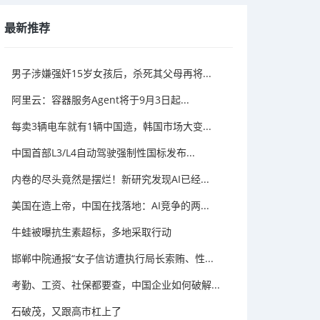
最新推荐
男子涉嫌强奸15岁女孩后，杀死其父母再将...
阿里云：容器服务Agent将于9月3日起...
每卖3辆电车就有1辆中国造，韩国市场大变...
中国首部L3/L4自动驾驶强制性国标发布...
内卷的尽头竟然是摆烂！新研究发现AI已经...
美国在造上帝，中国在找落地：AI竞争的两...
牛蛙被曝抗生素超标，多地采取行动
邯郸中院通报“女子信访遭执行局长索贿、性...
考勤、工资、社保都要查，中国企业如何破解...
石破茂，又跟高市杠上了