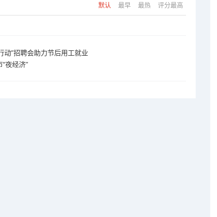
默认
最早
最热
评分最高
风行动”招聘会助力节后用工就业
“夜经济”