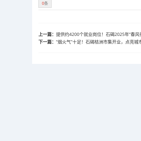
0
条
上一篇：
提供约4200个就业岗位！石碣2025年“春
下一篇：
“烟火气”十足！石碣桔洲市集开业，点亮城市