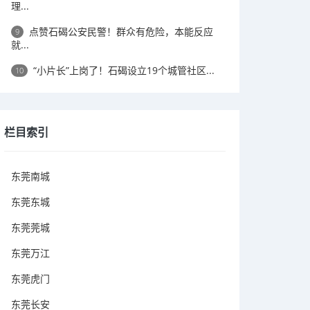
理...
点赞石碣公安民警！群众有危险，本能反应
9
就...
“小片长”上岗了！石碣设立19个城管社区...
10
栏目索引
东莞南城
东莞东城
东莞莞城
东莞万江
东莞虎门
东莞长安