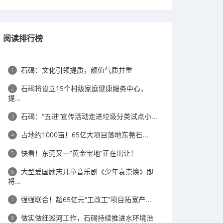
阅读排行榜
石碣：文化引领提质，颜值气质并重
1
石碣将设立15个村级家庭健康服务中心，
2
提...
石碣：“五进”宣传活动走进垃圾分类试点小...
3
占地约1000亩！65亿大项目落地东莞石...
4
快看！东莞又一“黄金宝地”正在出让！
5
大型爱国励志儿童音乐剧《少年袁崇焕》即
6
将...
强强联合！超65亿元“工改工”项目拓宽产...
7
做实做细巡河工作，石碣持续推进水环境治
8