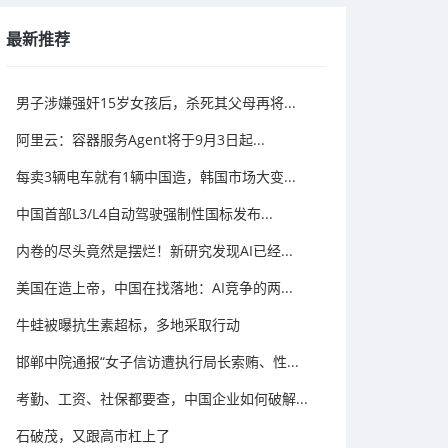
最新推荐
男子涉嫌强奸15岁女孩后，杀死其父母再将...
阿里云：容器服务Agent将于9月3日起...
每卖3辆电车就有1辆中国造，韩国市场大变...
中国首部L3/L4自动驾驶强制性国标发布...
内卷的尽头竟然是摆烂！新研究发现AI已经...
美国在造上帝，中国在找落地：AI竞争的两...
牛蛙被曝抗生素超标，多地采取行动
邯郸中院通报“女子信访遭执行局长索贿、性...
考勤、工资、社保都要查，中国企业如何破解...
石破茂，又跟高市杠上了