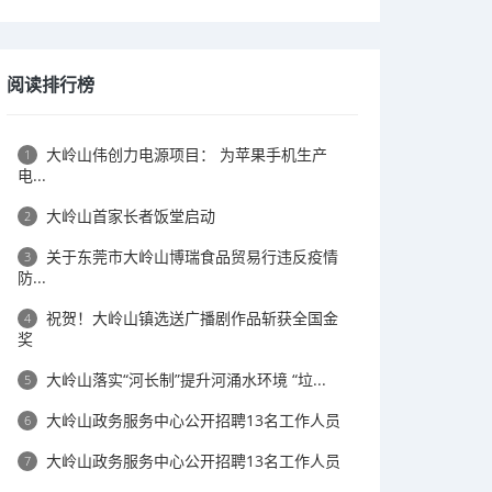
阅读排行榜
大岭山伟创力电源项目： 为苹果手机生产
1
电...
大岭山首家长者饭堂启动
2
关于东莞市大岭山博瑞食品贸易行违反疫情
3
防...
祝贺！大岭山镇选送广播剧作品斩获全国金
4
奖
大岭山落实“河长制”提升河涌水环境 “垃...
5
大岭山政务服务中心公开招聘13名工作人员
6
大岭山政务服务中心公开招聘13名工作人员
7