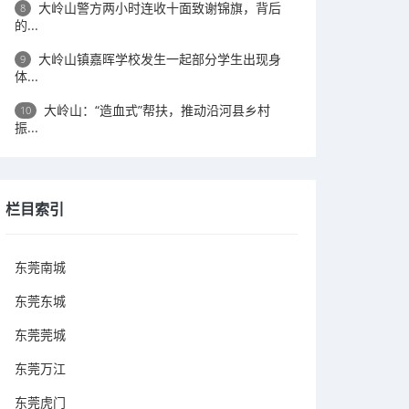
大岭山警方两小时连收十面致谢锦旗，背后
8
的...
大岭山镇嘉晖学校发生一起部分学生出现身
9
体...
大岭山：“造血式”帮扶，推动沿河县乡村
10
振...
栏目索引
东莞南城
东莞东城
东莞莞城
东莞万江
东莞虎门