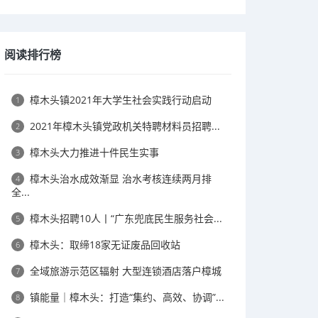
阅读排行榜
樟木头镇2021年大学生社会实践行动启动
1
2021年樟木头镇党政机关特聘材料员招聘...
2
樟木头大力推进十件民生实事
3
樟木头治水成效渐显 治水考核连续两月排
4
全...
樟木头招聘10人丨“广东兜底民生服务社会...
5
樟木头：取缔18家无证废品回收站
6
全域旅游示范区辐射 大型连锁酒店落户樟城
7
镇能量｜樟木头：打造“集约、高效、协调”...
8