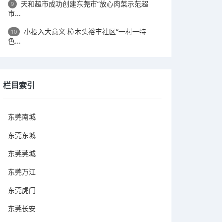
天和超市成功创建东莞市“放心肉菜示范超
9
市...
小投入大意义 樟木头裕丰社区“一村一特
10
色...
栏目索引
东莞南城
东莞东城
东莞莞城
东莞万江
东莞虎门
东莞长安