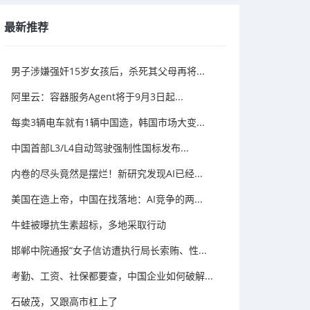
最新推荐
男子涉嫌强奸15岁女孩后，杀死其父母再将...
阿里云：容器服务Agent将于9月3日起...
每卖3辆电车就有1辆中国造，韩国市场大变...
中国首部L3/L4自动驾驶强制性国标发布...
内卷的尽头竟然是摆烂！新研究发现AI已经...
美国在造上帝，中国在找落地：AI竞争的两...
牛蛙被曝抗生素超标，多地采取行动
邯郸中院通报“女子信访遭执行局长索贿、性...
考勤、工资、社保都要查，中国企业如何破解...
石破茂，又跟高市杠上了