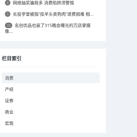
网络抽奖骗局多 消费陷阱须警惕
8
长投学堂被指“挂羊头卖狗肉”退费困难 相...
9
名创优品也装了315晚会曝光的万店掌摄
10
像...
栏目索引
消费
产经
证券
商业
宏观