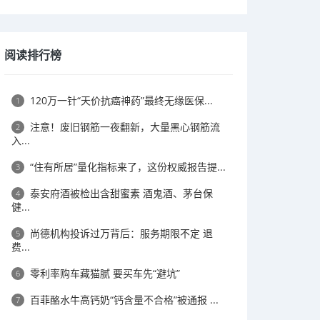
阅读排行榜
120万一针“天价抗癌神药”最终无缘医保...
1
注意！废旧钢筋一夜翻新，大量黑心钢筋流
2
入...
“住有所居”量化指标来了，这份权威报告提...
3
泰安府酒被检出含甜蜜素 酒鬼酒、茅台保
4
健...
尚德机构投诉过万背后：服务期限不定 退
5
费...
零利率购车藏猫腻 要买车先“避坑”
6
百菲酪水牛高钙奶“钙含量不合格”被通报 ...
7