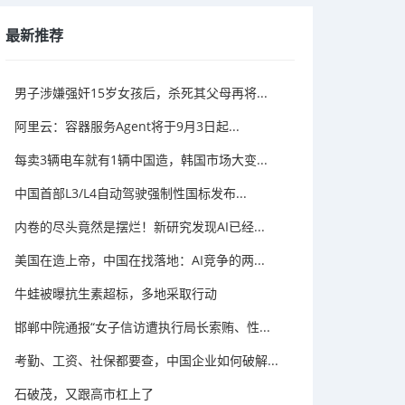
最新推荐
男子涉嫌强奸15岁女孩后，杀死其父母再将...
阿里云：容器服务Agent将于9月3日起...
每卖3辆电车就有1辆中国造，韩国市场大变...
中国首部L3/L4自动驾驶强制性国标发布...
内卷的尽头竟然是摆烂！新研究发现AI已经...
美国在造上帝，中国在找落地：AI竞争的两...
牛蛙被曝抗生素超标，多地采取行动
邯郸中院通报“女子信访遭执行局长索贿、性...
考勤、工资、社保都要查，中国企业如何破解...
石破茂，又跟高市杠上了