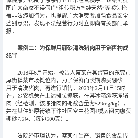
体健康，扰乱了凉茶行业正常经营秩序。该案例提
醒广大商家不得假借“祖传秘方”“纯天然”等噱头掩
盖非法添加行为，也提醒广大消费者加强食品安全
鉴别意识，发现不法经营行为时立即向有关部门举
报。
案例二：为保鲜用硼砂清洗猪肉用于销售构成
犯罪
2018年6月开始，被告人蔡某在其经营的东莞市
厚街镇某市场摊位内，为了保鲜而长期购买硼砂，
用于清洗猪肉，再进行销售。2023年2月11日15时
许，公安机关在上述摊位抓获，在其冰箱缴获冻猪
肉（经检测，该冻猪肉的硼酸含量为529mg/kg），
并在其住处厚街镇下汴社区空中花园4楼房间内缴获
硼砂7.5包（每包500克）。
法院经审理认为，蔡某在生产、销售的食品掺