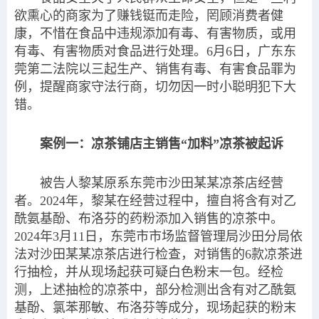
欲熏心的商家为了赚钱铤而走险，罔顾消费者健
康，不惜在食品中违规添加有毒、有害物质，或用
有毒、有害物质对食品进行处理。6月6日，广东东
莞第二法院以三起生产、销售有毒、有害食品罪为
例，提醒商家守法行商，切勿因一时小聪明犯下大
错。
案例一：凉茶铺店主销售“加料”凉茶被起诉
被告人黎某原系东莞市沙田某某凉茶店经营
者。2024年，黎某在经营过程中，擅自将含有对乙
酰氨基酚、布洛芬的药粉添加入销售的凉茶中。
2024年3月11日，东莞市市场监督管理局沙田分局依
法对沙田某某凉茶店进行检查，对销售的6款凉茶进
行抽检，并从现场起获可疑白色粉末一包。经检
测，上述抽检的凉茶中，部分检测出含有对乙酰氨
基酚、氯苯那敏、布洛芬等成分，现场起获的粉末