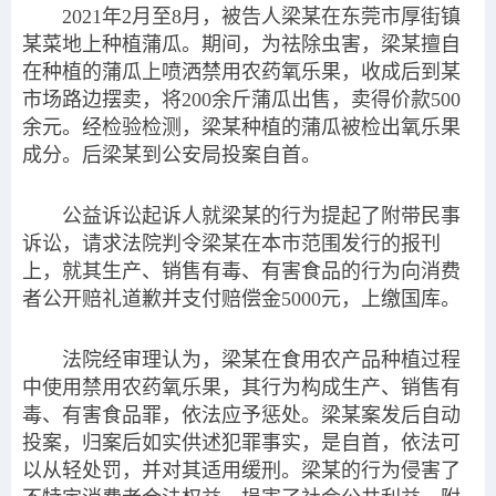
2021年2月至8月，被告人梁某在东莞市厚街镇
某菜地上种植蒲瓜。期间，为祛除虫害，梁某擅自
在种植的蒲瓜上喷洒禁用农药氧乐果，收成后到某
市场路边摆卖，将200余斤蒲瓜出售，卖得价款500
余元。经检验检测，梁某种植的蒲瓜被检出氧乐果
成分。后梁某到公安局投案自首。
公益诉讼起诉人就梁某的行为提起了附带民事
诉讼，请求法院判令梁某在本市范围发行的报刊
上，就其生产、销售有毒、有害食品的行为向消费
者公开赔礼道歉并支付赔偿金5000元，上缴国库。
法院经审理认为，梁某在食用农产品种植过程
中使用禁用农药氧乐果，其行为构成生产、销售有
毒、有害食品罪，依法应予惩处。梁某案发后自动
投案，归案后如实供述犯罪事实，是自首，依法可
以从轻处罚，并对其适用缓刑。梁某的行为侵害了