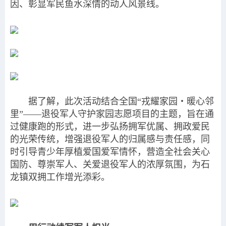
因、彰显军民鱼水深情的动人风景线。
据了解，此次活动结合全国“戎耀家园・暖心邻
里”——退役军人守护家园志愿项目的主题，旨在通
过健康跑的形式，进一步弘扬拥军优属、拥政爱民
的光荣传统，增强退役军人的归属感与责任感，同
时引导青少年厚植爱国爱军情怀，营造全社会关心
国防、尊崇军人、关爱退役军人的浓厚氛围，为石
龙镇双拥工作增光添彩。