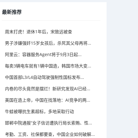
最新推荐
周末打虎！退休1年后，宋致远被查
男子涉嫌强奸15岁女孩后，杀死其父母再将...
阿里云：容器服务Agent将于9月3日起...
每卖3辆电车就有1辆中国造，韩国市场大变...
中国首部L3/L4自动驾驶强制性国标发布...
内卷的尽头竟然是摆烂！新研究发现AI已经...
美国在造上帝，中国在找落地：AI竞争的两...
牛蛙被曝抗生素超标，多地采取行动
邯郸中院通报“女子信访遭执行局长索贿、性...
考勤、工资、社保都要查，中国企业如何破解...