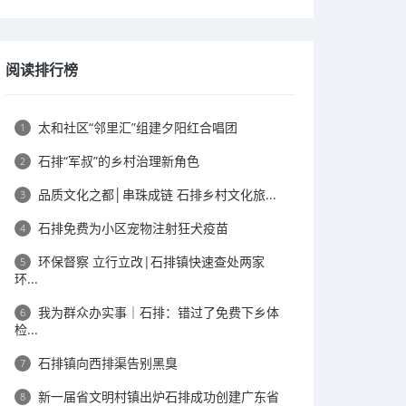
阅读排行榜
太和社区“邻里汇”组建夕阳红合唱团
1
石排“军叔”的乡村治理新角色
2
品质文化之都│​串珠成链 石排乡村文化旅...
3
石排免费为小区宠物注射狂犬疫苗
4
环保督察 立行立改|石排镇快速查处两家
5
环...
我为群众办实事｜石排：错过了免费下乡体
6
检...
石排镇向西排渠告别黑臭
7
新一届省文明村镇出炉石排成功创建广东省
8