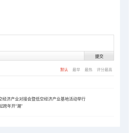
提交
默认
最早
最热
评分最高
低空经济产业对接会暨低空经济产业基地活动举行
跨年开“潮”