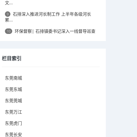
文...
石排深入推进河长制工作 上半年各级河长
9
累...
环保督察| 石排镇委书记深入一线督导巡查
10
栏目索引
东莞南城
东莞东城
东莞莞城
东莞万江
东莞虎门
东莞长安