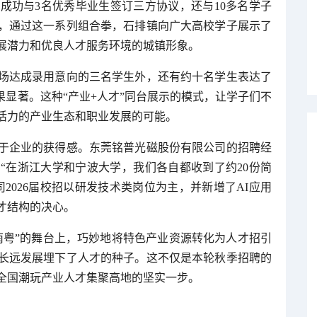
成功与3名优秀毕业生签订三方协议，还与10多名学子
，通过这一系列组合拳，石排镇向广大高校学子展示了
展潜力和优良人才服务环境的城镇形象。
场达成录用意向的三名学生外，还有约十名学生表达了
果显著。这种“产业+人才”同台展示的模式，让学子们不
活力的产业生态和职业发展的可能。
于企业的获得感。东莞铭普光磁股份有限公司的招聘经
“在浙江大学和宁波大学，我们各自都收到了约20份简
2026届校招以研发技术类岗位为主，并新增了AI应用
才结构的决心。
南粤”的舞台上，巧妙地将特色产业资源转化为人才招引
长远发展埋下了人才的种子。这不仅是本轮秋季招聘的
全国潮玩产业人才集聚高地的坚实一步。