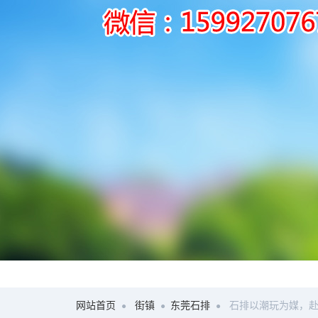
网站首页
街镇
东莞石排
石排以潮玩为媒，