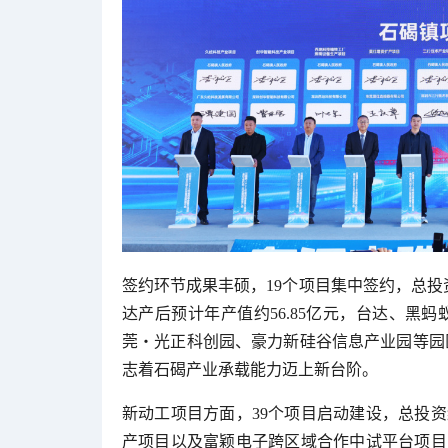
签约环节成果丰硕，19个项目集中签约，总投资
达产后预计年产值约56.85亿元，台达、黑
莞・光正科创园、豪力新硅谷信息产业园等园
志着石碣产业承载能力迈上新台阶。
新动工项目方面，39个项目启动建设，总投资约
产项目以及富颖电子跨区域合作中试平台项目，