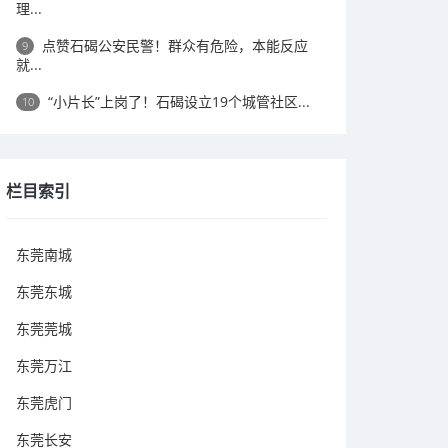
理...
点赞石碣公安民警！群众有危险，本能反应
9
就...
“小片长”上岗了！石碣设立19个城管社区...
10
栏目索引
东莞南城
东莞东城
东莞莞城
东莞万江
东莞虎门
东莞长安