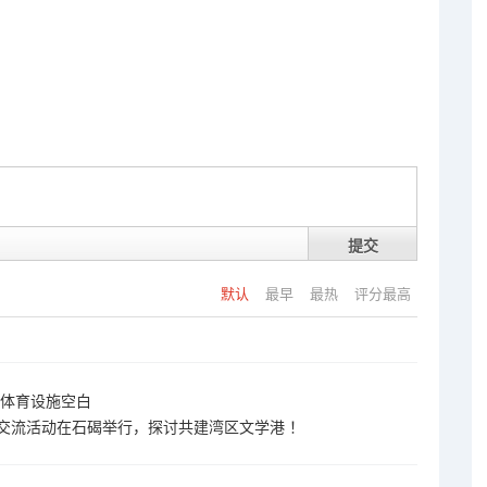
提交
默认
最早
最热
评分最高
共体育设施空白
交流活动在石碣举行，探讨共建湾区文学港 ！