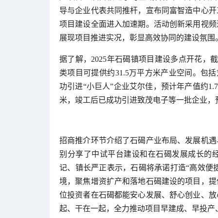
导与企业代表共同推杆，宣布同富智造中心开
项目建设全面进入加速期。活动创新采用视频
展现项目推进实况，彰显高效协同的建设氛围
据了解，2025年石碣镇项目建设多点开花，截
类项目可提供约31.5万平方米产业空间。包括
功引进“小巨人”企业艾尔佳，预计年产值约1.7
米，竣工后已成功引进致茂电子等一批企业，预
招商推介环节介绍了石碣产业布局、发展机遇
别分享了中试平台建设和在石碣发展成长的
记、镇长严正表示，石碣将承诺打造“高效便捷
境，聚焦增资扩产和落地石碣建设的项目，提
位投资者在石碣都能安心发展、舒心创业、放
起、干在一起，全力推动项目早建成、早投产