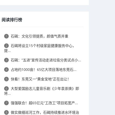
阅读排行榜
石碣：文化引领提质，颜值气质并重
1
石碣将设立15个村级家庭健康服务中心，
2
提...
石碣：“五进”宣传活动走进垃圾分类试点小...
3
占地约1000亩！65亿大项目落地东莞石...
4
快看！东莞又一“黄金宝地”正在出让！
5
大型爱国励志儿童音乐剧《少年袁崇焕》即
6
将...
强强联合！超65亿元“工改工”项目拓宽产...
7
做实做细巡河工作，石碣持续推进水环境治
8