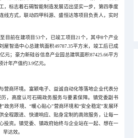
工，标志着石碣智能制造发展迈出坚实一步，第四季度
连线方式，联动四甲科源、盛恒达等项目负责人，实时
。
至目前在建项目53个，已竣工项目21个，其中8个产业
刘屋智造中心总建筑面积49787.35平方米，竣工后已成
亿元；豪力新硅谷信息产业园总建筑面积87425.66平方
计年产值约3.9亿元。
与营商环境。富颖电子、益诚自动化等落地企业代表分
经历，高度认可石碣政务服务与要素保障。镇党委副书
”政务环境、“暖心贴心”营商环境和“安全稳定”发展环
供全程跟进、快速响应、贴身定制的高效服务，让每一
心投资。镇党委、镇政府始终与企业站在一起、想在一
、早达效。