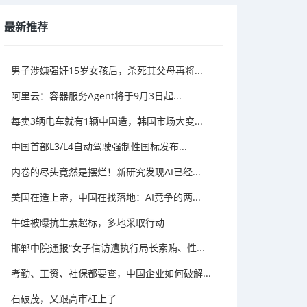
最新推荐
男子涉嫌强奸15岁女孩后，杀死其父母再将...
阿里云：容器服务Agent将于9月3日起...
每卖3辆电车就有1辆中国造，韩国市场大变...
中国首部L3/L4自动驾驶强制性国标发布...
内卷的尽头竟然是摆烂！新研究发现AI已经...
美国在造上帝，中国在找落地：AI竞争的两...
牛蛙被曝抗生素超标，多地采取行动
邯郸中院通报“女子信访遭执行局长索贿、性...
考勤、工资、社保都要查，中国企业如何破解...
石破茂，又跟高市杠上了