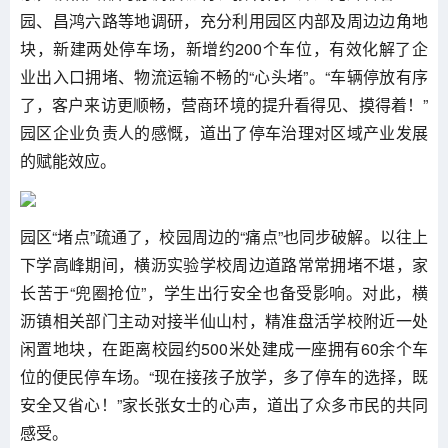
园、昌鸿六路等地调研，充分利用园区内部及周边边角地
块，新建两处停车场，新增约200个车位，有效化解了企
业出入口拥堵、物流运输不畅的“心头堵”。“车辆停放有序
了，客户来访更顺畅，营商环境的提升看得见、摸得着！”
园区企业负责人的感慨，道出了停车治理对区域产业发展
的赋能效应。
园区“堵点”疏通了，校园周边的“痛点”也同步破解。以往上
下学高峰期间，横沥实验学校周边道路常常拥堵不堪，家
长苦于“兜圈抢位”，学生出行安全也备受影响。对此，
横
沥
镇相关部门主动对接半仙山村，精准盘活学校附近一处
闲置地块，在距离校园约500米处建成一座拥有60余个车
位的便民停车场。“现在接孩子放学，多了停车的选择，既
安全又省心！”家长张女士的心声，道出了众多市民的共同
感受。