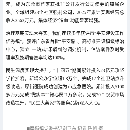
元，成为东莞市首家获批非公开发行公司债券的镇属企
业。全域组建23个社区强村公司，2025年累计实现经营总
收入3563万元，集体经济“造血”功能显著增强。
治理基底实现大夯实。我们连续多年获评市“平安建设工作
优秀镇”，获评广东省首批“平安鼎”。高标准建设镇级综治
中心，建立“一站式”矛盾纠纷调处机制，信访案件及时受
理率及按期答复率均达100%。
民生温度实现大提升。“十四五”期间累计投入23亿元攻坚
学位扩容，新增公办学位超1.8万个。完成17个社卫站点升
级改造，厚街医院成功创建为市应急医院。累计投入5100
多万元完成“微实事”“微心愿”1万多宗，完成20个农贸市场
改造提升，“民生大莞家”等服务品牌深入人心。
■厚街镇党委书记谢卫东 记者 陈帆 摄