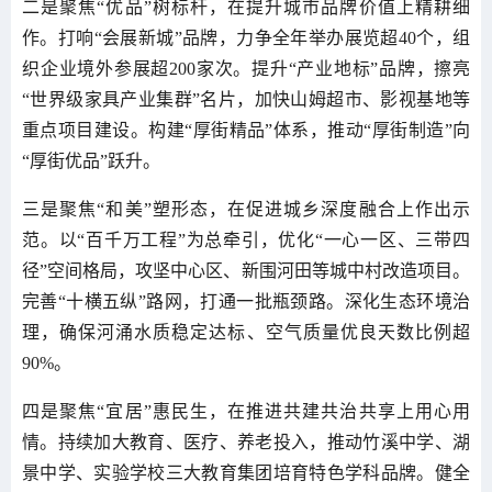
二是聚焦“优品”树标杆，在提升城市品牌价值上精耕细
作。打响“会展新城”品牌，力争全年举办展览超40个，组
织企业境外参展超200家次。提升“产业地标”品牌，擦亮
“世界级家具产业集群”名片，加快山姆超市、影视基地等
重点项目建设。构建“厚街精品”体系，推动“厚街制造”向
“厚街优品”跃升。
三是聚焦“和美”塑形态，在促进城乡深度融合上作出示
范。以“百千万工程”为总牵引，优化“一心一区、三带四
径”空间格局，攻坚中心区、新围河田等城中村改造项目。
完善“十横五纵”路网，打通一批瓶颈路。深化生态环境治
理，确保河涌水质稳定达标、空气质量优良天数比例超
90%。
四是聚焦“宜居”惠民生，在推进共建共治共享上用心用
情。持续加大教育、医疗、养老投入，推动竹溪中学、湖
景中学、实验学校三大教育集团培育特色学科品牌。健全