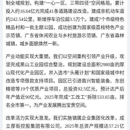
制全域规划，构建“一心一区、三带四径”空间格局。累计
投入约16.64亿元完成41条道路建设改造，建成非机动车道
约242.54公里，新增停车泊位超3.5万个。建成7个市级特色
精品村和一批主题公园，成功创建为国家级荔枝特色产业
示范镇、广东省休闲农业与乡村旅游示范镇、广东省森林
城镇，城乡面貌焕然一新。
产业动能实现大重塑。我们以空间重构引领产业升级，攻
坚完成黑山工业园综合整治，规划建设总面积2980亩的厚
山现代化产业园区，并入选市“头雁计划”和国家级城中村
改造专项借款支持项目。园区已引进南兴智能装备、东创
精密等19个优质产业项目，总投资92.5亿元，预计达产后
年产值近90亿元。2025年完成“工改工”拆除533.65亩，排
名全市第一，为产业发展腾出宝贵空间。
改革活力实现大激发。我们实施镇属企业集团化改革，成
立厚街控股集团有限公司，2025年总资产规模达57.21亿