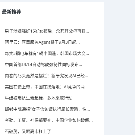
最新推荐
男子涉嫌强奸15岁女孩后，杀死其父母再将...
阿里云：容器服务Agent将于9月3日起...
每卖3辆电车就有1辆中国造，韩国市场大变...
中国首部L3/L4自动驾驶强制性国标发布...
内卷的尽头竟然是摆烂！新研究发现AI已经...
美国在造上帝，中国在找落地：AI竞争的两...
牛蛙被曝抗生素超标，多地采取行动
邯郸中院通报“女子信访遭执行局长索贿、性...
考勤、工资、社保都要查，中国企业如何破解...
石破茂，又跟高市杠上了