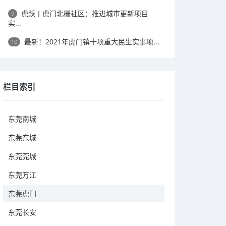
虎跃丨虎门北栅社区：推进城市更新项目
9
实...
最新！2021年虎门镇十项重大民生实事项...
10
栏目索引
东莞南城
东莞东城
东莞莞城
东莞万江
东莞虎门
东莞长安