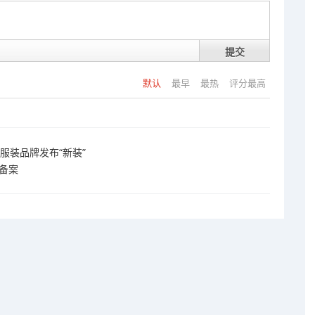
提交
默认
最早
最热
评分最高
服装品牌发布“新装”
备案