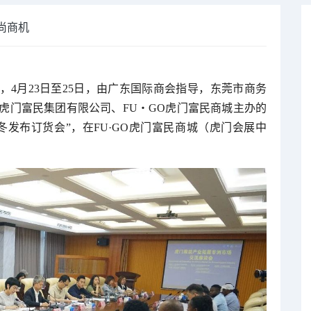
尚商机
，4月23日至25日，由广东国际商会指导，东莞市商务
虎门富民集团有限公司、FU・GO虎门富民商城主办的
冬发布订货会”，在FU·GO虎门富民商城（虎门会展中