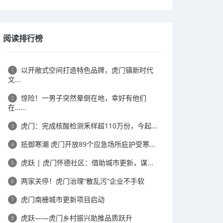
阅读排行榜
以开敞式空间打造特色品牌，虎门镇新时代
1
文...
惊险！一男子突然晕倒在地，幸好有他们
2
在…...
虎门：完成核酸检测釆样超110万份，今起...
3
抵御寒潮 虎门开放89个应急场所庇护受寒...
4
虎跃 | 虎门怀德社区：借助城市更新，谋...
5
两家关停！虎门治理“散乱污”企业不手软
6
虎门南栅城市更新项目启动
7
虎跃——虎门乡村振兴助推品质跃升
8