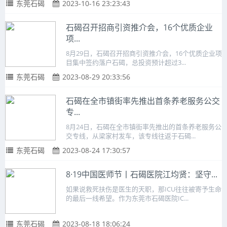
东莞石碣
2023-10-16 23:23:43
石碣召开招商引资推介会，16个优质企业
项...
8月29日，石碣召开招商引资推介会，16个优质企业项
目集中签约落户石碣，总投资预计超过3...
东莞石碣
2023-08-29 20:33:56
石碣在全市镇街率先推出首条养老服务公交
专...
8月24日，石碣在全市镇街率先推出的首条养老服务公
交专线，从梁家村发车，该专线往返于石碣...
东莞石碣
2023-08-24 17:30:57
8·19中国医师节丨石碣医院江均贤：坚守...
如果说救死扶伤是医生的天职，那ICU往往被寄予生命
的最后一线希望。作为东莞市石碣医院IC...
东莞石碣
2023-08-18 18:06:24