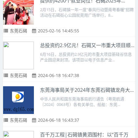
提供约4200个就业岗位！石碣2025年...
2月15日，石碣镇一年一度“春风行动暨南粤春暖”招聘
活动在石碣街心公园就莞用广场举行，8...
东莞石碣
2025-02-16 14:45:55
总投资约2.9亿元！石碣又一市重大项目顺...
6月16日，总投资约2.9亿元的市重大项目新硅谷信息
产业园迎来封顶。该项目以电子信息产业...
东莞石碣
2024-06-18 16:47:38
东莞海事局关于2024年东莞石碣镇龙舟大...
中华人民共和国东莞海事局航行通告（粤莞航通
〔2024〕0063号）各有关单位、船舶：东莞...
东莞石碣
2024-06-18 16:43:37
百千万工程|石碣镇黄泗围村：以“百千万