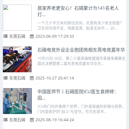
居家养老更安心！石碣累计为141名老人
打...
一个几十平方米的居住空间，究竟有多少安全隐患？
卫生间光线不足、地面湿滑、起身无扶手……对...
东莞石碣
2023-06-09 17:29:33
石碣电竞外设企业抱团亮相东莞电竞嘉年华
10月25日-26日，第二十届英雄联盟城市英雄争霸赛全
国总决赛暨第二届东莞电竞嘉年华在东...
东莞石碣
2025-10-27 20:41:14
中国医师节丨石碣医院ICU医生袁婷婷：
因...
ICU的门内外像两个世界，门外是家属的祈祷与煎熬，
门内是医护的“战斗”与坚守。作为东莞市...
东莞石碣
2025-08-19 16:44:24