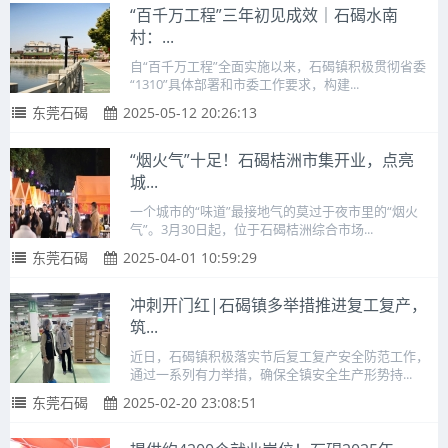
“百千万工程”三年初见成效｜石碣水南
村：...
自“百千万工程”全面实施以来，石碣镇积极贯彻省委
“1310”具体部署和市委工作要求，构建...
东莞石碣
2025-05-12 20:26:13
“烟火气”十足！石碣桔洲市集开业，点亮
城...
一个城市的“味道”最接地气的莫过于夜市里的“烟火
气”。3月30日起，位于石碣桔洲综合市场...
东莞石碣
2025-04-01 10:59:29
冲刺开门红|石碣镇多举措推进复工复产，
筑...
近日，石碣镇积极落实节后复工复产安全防范工作，
通过一系列有力举措，确保全镇安全生产形势持...
东莞石碣
2025-02-20 23:08:51