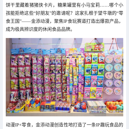
饼干里藏着猪猪侠卡片，糖果罐里有小马宝莉……哪个小
孩能拒绝这些“好朋友”的邀请呢？这家扎根于望牛墩的“零
食王国”——金添动漫，聚焦IP食玩赛道打造出爆款产品，
成为极具辨识度的休闲食品品牌。
动漫IP+零食，金添动漫创造性地打造了一条IP趣玩食品的