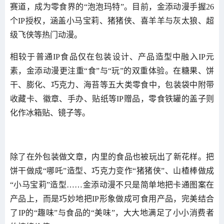
赛道，成为零食界的“泡泡玛特”。目前，金添动漫手握26
个IP授权，涵盖小马宝莉、猪猪侠、喜羊羊与灰太狼、超
级飞侠等热门动漫。
相较于普通IP食品仅在包装设计、产品造型中融入IP元
素，金添动漫更注重“食”与“玩”的双重体验。在糖果、饼
干、膨化、巧克力、海苔等五大类零食中，包装袋中附带
收藏卡、徽章、手办、贴纸等IP赠品，零食铁罐的盖子则
化作冰箱贴、镜子等。
除了在外包装做文章，内里的食品也被玩出了新花样。把
饼干做成“哪吒”造型、巧克力变作“猪猪侠”、山楂棒做成
“小马宝莉”造型……金添动漫不只是简单地把卡通图案在
产品上，而是巧妙地把IP形象做成可食用产品，完美结合
了IP的“趣味”与食品的“美味”，大大地满足了小小消费者