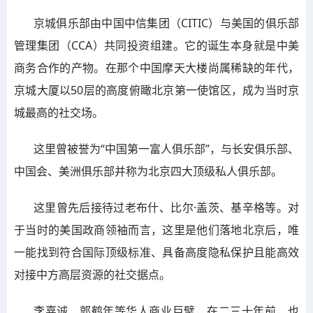
京城俱乐部由中国中信集团（CITIC）与美国的俱乐部
管理集团（CCA）共同投资组建。它的诞生本身就是中美
商务合作的产物。在那个中国摩天大楼尚属稀缺的年代，
京城大厦以50层的高度俯瞰北京第一使馆区，成为当时京
城最高的社交场。
这里曾被誉为“中国第一富人俱乐部”，与长安俱乐部、
中国会、美洲俱乐部并称为北京四大顶级私人俱乐部。
这里曾先后接待过老布什、比尔·盖茨、基辛格等。对
于当时的美国政商领袖而言，这里是他们落地北京后，唯
一能找到符合国际顶级标准、具备高度隐私保护且能高效
对接中方高层资源的社交据点。
李嘉诚、郭鹤年等华人商业巨擘，在二三十年前，也