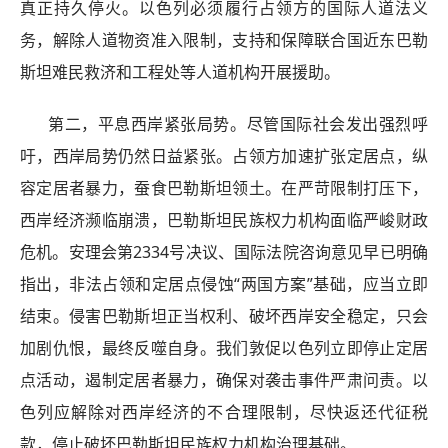
真正持久停火。以色列必须履行占领方的国际人道法义
务，解除人道物资准入限制，支持和保障联合国近东巴勒
斯坦难民救济和工程处等人道机构开展援助。
第二，平息西岸紧张局势。尽管国际社会发出强烈呼
吁，西岸局势仍然日益紧张。占领方加速扩张定居点，纵
容定居者暴力，蚕食巴勒斯坦领土。在严苛限制打压下，
西岸经济濒临崩溃，巴勒斯坦民族权力机构面临严峻财政
危机。安理会第2334号决议、国际法院咨询意见早已明确
指出，非法占领和定居点侵蚀“两国方案”基础，应当立即
结束。侵害巴勒斯坦正当权利、破坏西岸安全稳定，只会
加剧仇恨，最终反噬自身。我们敦促以色列立即停止定居
点活动，遏制定居者暴力，确保对袭击事件严肃问责。以
色列应解除对西岸经济的不合理限制，尽快返还代征税
款，停止破坏巴勒斯坦民族权力机构治理基础。