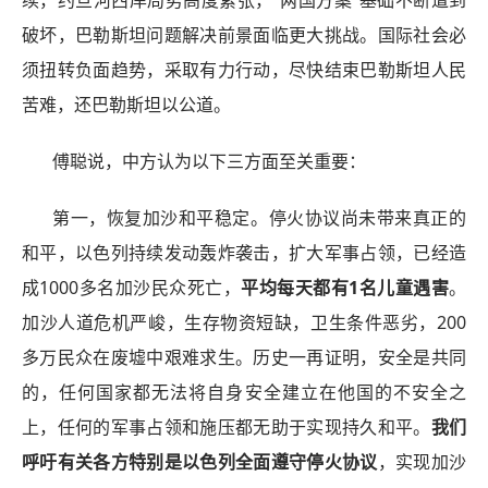
续，约旦河西岸局势高度紧张，“两国方案”基础不断遭到
破坏，巴勒斯坦问题解决前景面临更大挑战。国际社会必
须扭转负面趋势，采取有力行动，尽快结束巴勒斯坦人民
苦难，还巴勒斯坦以公道。
傅聪说，中方认为以下三方面至关重要：
第一，恢复加沙和平稳定。停火协议尚未带来真正的
和平，以色列持续发动轰炸袭击，扩大军事占领，已经造
成1000多名加沙民众死亡，
平均每天都有1名儿童遇害
。
加沙人道危机严峻，生存物资短缺，卫生条件恶劣，200
多万民众在废墟中艰难求生。历史一再证明，安全是共同
的，任何国家都无法将自身安全建立在他国的不安全之
上，任何的军事占领和施压都无助于实现持久和平。
我们
呼吁有关各方特别是以色列全面遵守停火协议
，实现加沙