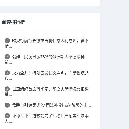
阅读排行榜
欧央行前行长德拉吉将任意大利总理，曾不
1
惜...
俄媒：民调显示73%的俄罗斯人不愿接种
2
新...
火力全开！特朗普发长文声明，向参议院共
3
和...
世卫组织首席科学家：印度实际情况比报道
4
糟...
孟晚舟引渡案进入“司法补救措施”阶段的审...
5
环球社评：道歉就完了？必须严惩美军涉事
6
人...