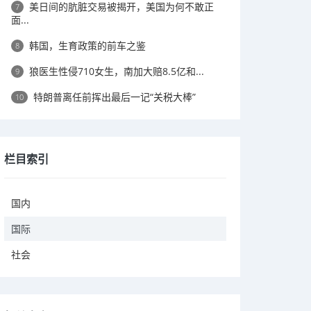
美日间的肮脏交易被揭开，美国为何不敢正
7
面...
韩国，生育政策的前车之鉴
8
狼医生性侵710女生，南加大赔8.5亿和...
9
特朗普离任前挥出最后一记“关税大棒”
10
栏目索引
国内
国际
社会