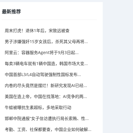
最新推荐
周末打虎！退休1年后，宋致远被查
男子涉嫌强奸15岁女孩后，杀死其父母再将...
阿里云：容器服务Agent将于9月3日起...
每卖3辆电车就有1辆中国造，韩国市场大变...
中国首部L3/L4自动驾驶强制性国标发布...
内卷的尽头竟然是摆烂！新研究发现AI已经...
美国在造上帝，中国在找落地：AI竞争的两...
牛蛙被曝抗生素超标，多地采取行动
邯郸中院通报“女子信访遭执行局长索贿、性...
考勤、工资、社保都要查，中国企业如何破解...