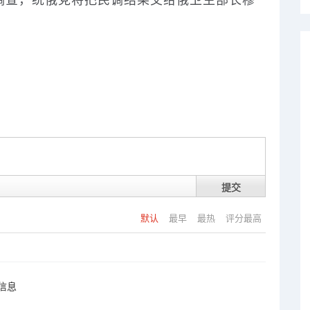
查，统俄党将把民调结果交给俄卫生部长穆
提交
默认
最早
最热
评分最高
信息