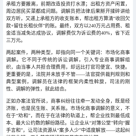
承租方要搬离，前期改造投资打水漂；出租方资产闲置，
周边居民买菜都成问题。调解员把法律后果掰开揉碎讲给
双方听，又递上承租方的收支账本，帮出租方算清“收回欠
款+留住长租伙伴”的账。最终，双方以240万元占用费、租
金适当减免达成协议，调解费仅为诉讼费的40%，省下近
三万元。
两起案件，两种类型，却指向同一个关键词：市场化商事
调解。它不同于传统的诉讼调解，引入专业商事调解组
织，由当事人共担合理费用，却远比打官司便宜、快捷。
更重要的是，法院并未放手不管——法官提供裁判规则和
典型案例，调解员在法律的框架内柔性斡旋，司法的刚
性、调解的弹性，就此结合。
正如办案法官所说，商事纠纷往往牵一发动全身，既是经
济账，也是民生账、关系账。市场化商事调解的意义，不
在于“劝和”，而在于在法律的轨道上，帮企业找到最低成
本、最大公约数的解纷路径。让企业从“对簿公堂”转向“握
手言和”，让司法资源从“案多人少”中适度解放——这起纠