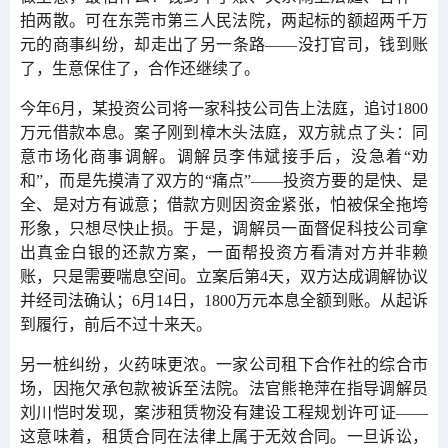
拍两散。可在东莞市第三人民法院，两起标的额超两千万
元的商事纠纷，却走出了另一条路——没打官司，钱到账
了，生意保住了，合作还继续了。
今年6月，某投资公司将一家科技公司告上法庭，追讨1800
万元借款本息。案子刚到樟木头法庭，双方就点了头：同
意市场化商事调解。调解员李伟斌接手后，没急着“劝
和”，而是先摸清了双方的“痛点”——投资方要的是快、是
全、是对方有诚意；借款方则因资金紧张，怕被保全拖垮
形象，只想尽快止损。于是，调解员一面督促科技公司拿
出真金白银的还款方案，一面帮投资方看清对方并非赖
账，只是需要喘息空间。立案后第4天，双方达成调解协议
并经司法确认；6月14日，1800万元本息全额到账。从起诉
到履行，前后不过十来天。
另一桩纠纷，火药味更浓。一家公司租下合作社的综合市
场，因拖欠承包款被诉至法院。法官熊艳萍在指导调解员
刘川恺时发现，案涉租赁物没有建设工程规划许可证——
这意味着，租赁合同在法律上属于无效合同。一旦诉讼，