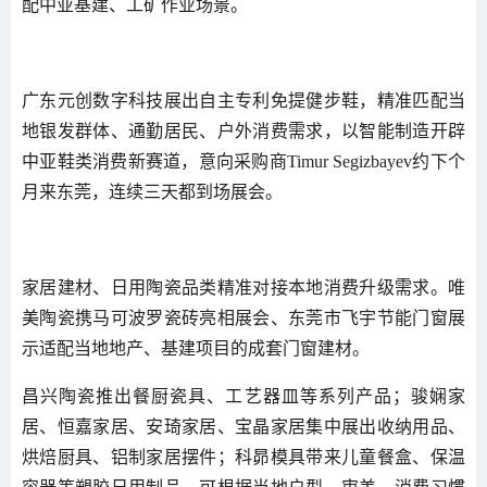
配中亚基建、工矿作业场景。
广东元创数字科技展出自主专利免提健步鞋，精准匹配当
地银发群体、通勤居民、户外消费需求，以智能制造开辟
中亚鞋类消费新赛道，意向采购商Timur Segizbayev约下个
月来东莞，连续三天都到场展会。
家居建材、日用陶瓷品类精准对接本地消费升级需求。唯
美陶瓷携马可波罗瓷砖亮相展会、东莞市飞宇节能门窗展
示适配当地地产、基建项目的成套门窗建材。
昌兴陶瓷推出餐厨瓷具、工艺器皿等系列产品；骏娴家
居、恒嘉家居、安琦家居、宝晶家居集中展出收纳用品、
烘焙厨具、铝制家居摆件；科昴模具带来儿童餐盒、保温