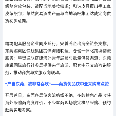
级复合软包装，适配当地美妆需求；和谐皮具展出手工真
皮编织包；肇然贸易酒类产品与当地酒吧集团达成定向供
货初步意向。
跨境配套服务企业同步随行，完善莞企出海全链条支撑。
东莞港湾区快线集团提供海陆联运、仓储一体化跨境物流
服务；粤贸通联搭建海外常年展贸与批量供货渠道；东莞
康辉国际旅行社参展提供来华旅游，配套中亚文旅咨询服
务，推动商贸与文旅双向联动。
“产自东莞，我非常喜欢”——莞货优品获中亚采购商点赞
开展首日，东莞各展位客流络绎不绝，多款特色产品收获
海外采购商高度评价，不少客商现场敲定样品采购、预约
赴莞实地考察。