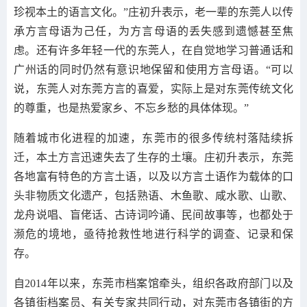
珍视本土的语言文化。”庄初升表示，老一辈的东莞人以传
承方言母语为己任，为方言母语的丢失感到遗憾甚至焦
虑。还有许多年轻一代的东莞人，在自觉地学习普通话和
广州话的同时仍然有意识地保留和使用方言母语。“可以
说，东莞人对东莞方言的喜爱，实际上是对东莞传统文化
的尊重，也是热爱家乡、不忘乡愁的具体体现。”
随着城市化进程的加速，东莞市的很多传统村落陆续拆
迁，本土方言迅速失去了生存的土壤。庄初升表示，东莞
各地富有特色的方言土语，以及以方言土语作为载体的口
头非物质文化遗产，包括熟语、木鱼歌、咸水歌、山歌、
龙舟说唱、盲佬话、古诗词吟诵、民间故事等，也都处于
濒危的境地，亟待抢救性地进行科学的调查、记录和保
存。
自2014年以来，东莞市档案馆牵头，组织各政府部门以及
各镇街档案员、有关专家共同行动，对东莞市各镇街的方