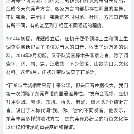
沿海等不同类型，而历史上的移民和开发则是有先有后，
造成今天东莞粤方言、客家方言内部都存在明显的差异，
不同镇街，甚至同一镇街的不同村落、社区，方言口音都
有所不同，有的甚至到了相互不同通话的程度。
2014年初夏，课题成立后，庄初升便带领博士生和硕士生
调查莞城话记录了多位发音人的口音，收集了近万条的语
料。2014年8月初起，又带队调查樟木头客家方言，除了调
查字、词、句、篇，还收集了不少俗语、山歌等口头文化
材料。这年9月，庄初升带队调查了石龙话。
“石龙与莞城相距只有十来公里，但是口音差别很大，我们
第一次领略了东莞粤语的显著差异性。”发布会现场，庄初
升用莞城、寮步、东坑、桥头、麻涌、樟木头7个镇街方
言，说出了人称代词“我、你、他”的不同发音。他表示，
东莞丰富多样的地域方言，是东莞异彩纷呈的特色文化得
以延续和传承的重要基础和保证。