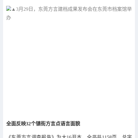
▲3月29日，东莞方言建档成果发布会在东莞市档案馆举
办
全面反映32个镇街方言点语言面貌
《东莞方言调查报告》为大16开本，全书共1158页，总字