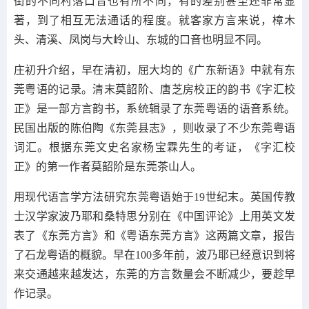
街的不同村落口音也有所不同，有的差别甚至还非常显
著，到了相互无法通话的程度。就客家方言来说，樟木
头、清溪、凤岗与大岭山、东城的口音也明显不同。
庄初升介绍，早在清初，屈大均的《广东新语》中就有东
莞粤语的记录。清末莫韶阶、唐芝房校正的韵书《字汇校
正》是一部方言韵书，系统辑录了东莞粤语的语音系统。
民国出版的陈伯陶《东莞县志》，则收录了不少东莞粤语
词汇。根据东莞文史名家杨宝霖先生的考证，《字汇校
正》的第一作者莫韶阶是东莞茶山人。
用现代语言学方法研究东莞粤语始于19世纪末。英国传教
士汉学家波乃耶和桑特思分别在《中国评论》上用英文发
表了《东莞方言》和《粤语东莞方言》这两篇文章，报告
了石龙粤语的概貌。早在100多年前，波乃耶已经意识到将
来交通越来越发达，东莞的方言数量会不断减少，要趁早
作记录。