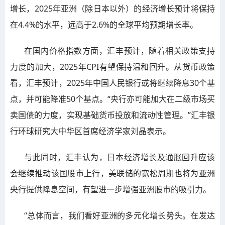
增长，2025年亚洲（除日本以外）的经济增长预计将保持
在4.4%的水平，远高于2.6%的全球平均预期增长率。
在国内价格指数方面，汇丰预计，随着相关政策支持
力度的加大，2025年CPI有望保持温和回升。从货币政策
看，汇丰预计，2025年中国人民银行或将继续降息30个基
点，并可能降准50个基点。“央行亦可能加大在二级市场买
卖国债的力度，实现基础货币投放和流动性管理。”汇丰银
行环球研究大中华区首席经济学家刘晶表示。
与此同时，汇丰认为，日本经济增长及通胀回升应该
会继续推动该国股市上行，美联储的宽松周期也将为亚洲
央行提供降息空间，有望进一步增强亚洲股市的吸引力。
“总体而言，我们看好亚洲的多元化增长势头。在发达