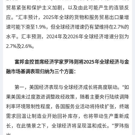
贸易紧张和保护主义加剧，以及由此可能产生的连锁反
应。”汇丰预计，2025年全球的货物和服务贸易出口量增
速可能下滑至1.9%，但全球经济增速仍有望维持在2.7%的
水平。汇丰预测，2024年及2026年全球经济增速分别为
2.7%及2.6%。
富邦金控首席经济学家罗玮则将2025年全球经济与金
融市场基调表现归纳为三个方面：
第一，美国经济表现与全球经济成长将高度联动。“如
果美国未过度激进调整政经政策，随着主要央行陆续调降
利率环境限制性程度，各国服务业活动将持续扩张，终端
需求回温让制造业开始回补库存，也将带动生产重新成
长，在此情景之下，全球经济将呈现温和成长。”罗玮指