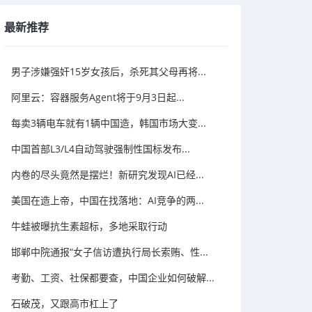
最新推荐
男子涉嫌强奸15岁女孩后，杀死其父母再将...
阿里云：容器服务Agent将于9月3日起...
每卖3辆电车就有1辆中国造，韩国市场大变...
中国首部L3/L4自动驾驶强制性国标发布...
内卷的尽头竟然是摆烂！新研究发现AI已经...
美国在造上帝，中国在找落地：AI竞争的两...
牛蛙被曝抗生素超标，多地采取行动
邯郸中院通报“女子信访遭执行局长索贿、性...
考勤、工资、社保都要查，中国企业如何破解...
石破茂，又跟高市杠上了