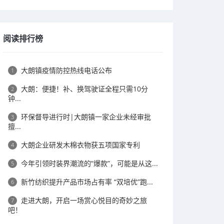
阅读排行榜
大朗镇疫情防控热线电话公布
1
大朗：便捷！补、换驾驶证全程只需10分
2
钟...
环保督导进行时|大朗镇一家企业未经审批
3
擅...
大朗企业研发木棉衣物获五项国家专利
4
今年引领时装界潮流的“爆款”，可能是从这...
5
新竹纺织提升产品市场占有率 “双培优”跑...
6
走进大朗，开启一场赏心悦目的奇妙之旅
7
吧！