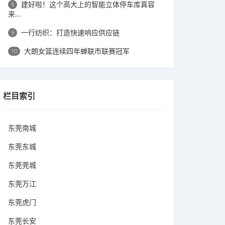
建好啦！这个高大上的智能立体停车库真容
8
来...
一行纺织：打造快速响应供应链
9
大朗女篮连续四年蝉联市联赛冠军
10
栏目索引
东莞南城
东莞东城
东莞莞城
东莞万江
东莞虎门
东莞长安