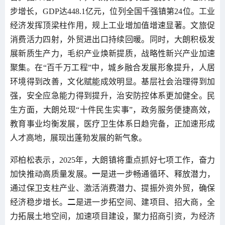
步增长，GDP达448.1亿元，位列全国千强镇第24位。工业
经济发挥顶梁柱作用，规上工业增加值增速显著。文旅促
消费活力四射，外贸进出口持续回暖。同时，大朗积极发
展新质生产力，毛织产业焕新提质，战略性新兴产业加速
聚集。在“百千万工程”中，城乡融合发展形象提升，人居
环境得到改善，文化赋能成效明显。基层社会治理得到加
强，安全应急能力得到提升，治安防控体系更加健全。民
生方面，大朗兑现“十件民生实事”，政务服务便捷高效，
教育事业均衡发展，医疗卫生体系日趋完备，正加速形成
人才高地，展现出蓬勃发展的新气象。
邓柏松表示，2025年，大朗镇将重点抓好七项工作，奋力
加快推动高质量发展。
一
是进一步畅通循环、释放潜力，
通过保卫支柱产业、激活消费潜力、提振外资外贸，确保
经济稳步增长。
二
是进一步拓空间、建项目、招大商，全
力拓展土地空间，加速项目建设，聚力招商引资，为经济