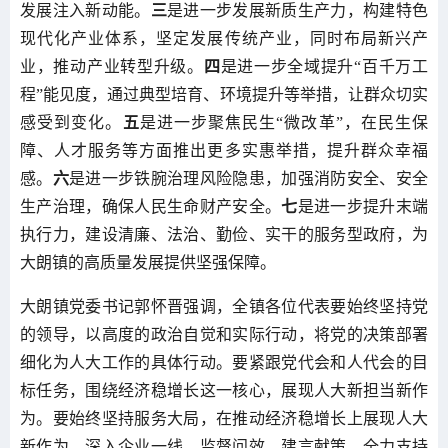
发展注入新动能。
三
是进一步发展新质生产力，构建特色
现代化产业体系，坚定发展传统产业，同时布局新兴产
业，推动产业转型升级。
四
是进一步全域提升“百千万工
程”能见度，通过典型培育、环境提升等举措，让群众切实
感受到变化。
五
是进一步聚焦民生“微改革”，在民生保
障、人才服务等方面推出更多实惠举措，提升群众幸福
感。
六
是进一步铁腕治理风险隐患，加强消防安全、安全
生产治理，确保人民生命财产安全。
七
是进一步提升末端
执行力，建设清廉、法治、勤俭、实干的服务型政府，为
大朗镇的高质量发展提供坚强保障。
大朗镇党委书记郭怀晋强调，全镇各位代表要始终坚持党
的领导，以高度的政治自觉和实际行动，将党的决策部署
细化为人大工作的具体行动。要紧跟党代会和人代会的目
标任务，围绕经济稳增长这一核心，展现人大新担当新作
为。要始终坚持服务大局，在推动经济稳增长上展现人大
新作为，深入企业一线，监督问效，建言献策，全力支持