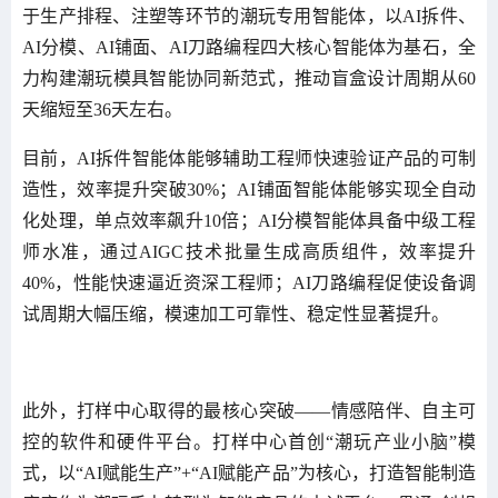
于生产排程、注塑等环节的潮玩专用智能体，以AI拆件、
AI分模、AI铺面、AI刀路编程四大核心智能体为基石，全
力构建潮玩模具智能协同新范式，推动盲盒设计周期从60
天缩短至36天左右。
目前，AI拆件智能体能够辅助工程师快速验证产品的可制
造性，效率提升突破30%；AI铺面智能体能够实现全自动
化处理，单点效率飙升10倍；AI分模智能体具备中级工程
师水准，通过AIGC技术批量生成高质组件，效率提升
40%，性能快速逼近资深工程师；AI刀路编程促使设备调
试周期大幅压缩，模速加工可靠性、稳定性显著提升。
此外，打样中心取得的最核心突破——情感陪伴、自主可
控的软件和硬件平台。打样中心首创“潮玩产业小脑”模
式，以“AI赋能生产”+“AI赋能产品”为核心，打造智能制造