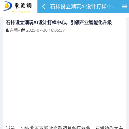
石排设立潮玩AI设计打样中心，引领产业智能化升级
石排设立潮玩AI设计打样中心，引领产业智能化升级
东莞+
2025-07-30 16:05:37
当前，AI技术正不断改变重塑着各行各业。石排镇作为东