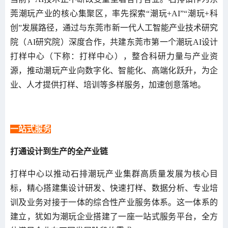
莞潮玩产业的核心集聚区，率先探索“潮玩+AI”“潮玩+科
创”发展路径，通过与东莞市新一代人工智能产业技术研究
院（AI研究院）深度合作，共建东莞市第一个潮玩AI设计
打样中心（下称：打样中心），整合科研力量与产业资
源，推动潮玩产业向数字化、智能化、高端化跃升，为企
业、人才提供打样、培训等多样服务，加速创意落地。
一站式服务
打通设计到生产的全产业链
打样中心以推动石排潮玩产业集群高质量发展为核心目
标，精心搭建集设计研发、快速打样、数据分析、专业培
训及业务对接于一体的综合性产业服务体系。这一体系的
建立，犹如为潮玩企业搭建了一座一站式服务平台，全方