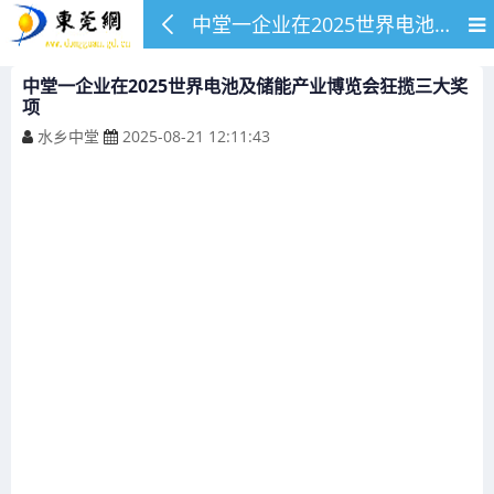
中堂一企业在2025世界电池及储能产业博览会狂揽三大奖项
中堂一企业在2025世界电池及储能产业博览会狂揽三大奖
项
水乡中堂
2025-08-21 12:11:43