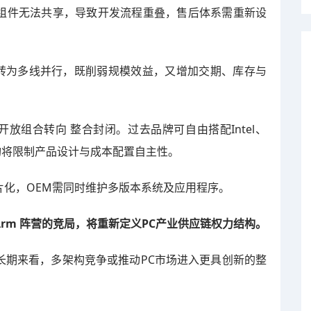
组件无法共享，导致开发流程重叠，售后体系需重新设
购转为多线并行，既削弱规模效益，又增加交期、库存与
从 开放组合转向 整合封闭。过去品牌可自由搭配Intel、
架构将限制产品设计与成本配置自主性。
片化，OEM需同时维护多版本系统及应用程序。
D与Arm 阵营的竞局，将重新定义PC产业供应链权力结构。
长期来看，多架构竞争或推动PC市场进入更具创新的整