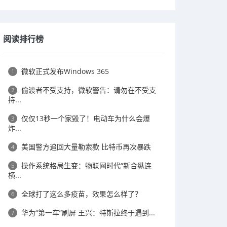
阅读排行榜
微软正式发布Windows 365
1
偷渡者不受支持，微软警告：请勿在不受支
2
持...
仅仅13秒一个家毁了！电动车为什么会爆
3
炸...
美国警方追回大量勒索款 比特币再次暴跌
4
操作系统格局生变：物联网时代“新合纵连
5
横...
全球打了这么多疫苗，效果怎么样了？
6
华为“第一车”刷屏 王兴：特斯拉终于遇到...
7