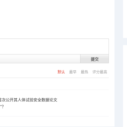
提交
默认
最早
最热
评分最高
步：首次公开其人体试验安全数据论文
”？