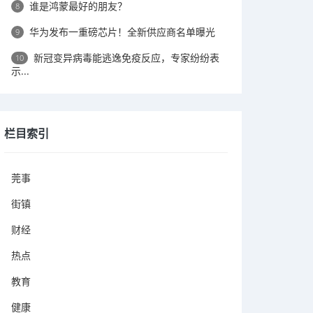
谁是鸿蒙最好的朋友？
8
华为发布一重磅芯片！全新供应商名单曝光
9
新冠变异病毒能逃逸免疫反应，专家纷纷表
10
示...
栏目索引
莞事
街镇
财经
热点
教育
健康