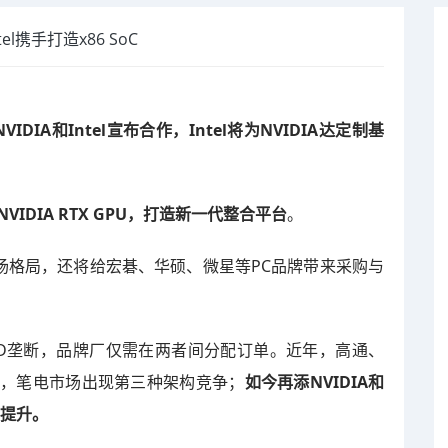
l携手打造x86 SoC
IDIA和Intel宣布合作，Intel将为NVIDIA达定制基
VIDIA RTX GPU，打造新一代整合平台
。
场格局，还将给宏碁、华硕、微星等PC品牌带来采购与
和AMD垄断，品牌厂仅需在两者间分配订单。近年，高通、
m平台，笔电市场出现第三种架构竞争；
如今再添NVIDIA和
幅提升。