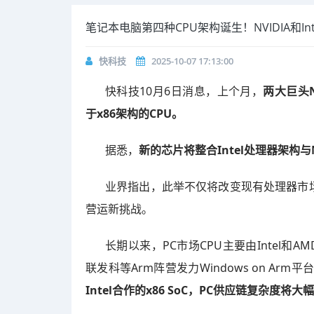
笔记本电脑第四种CPU架构诞生！NVIDIA和Inte
快科技
2025-10-07 17:13:00
快科技10月6日消息，上个月，
两大巨头NV
于x86架构的CPU。
据悉，
新的芯片将整合Intel处理器架构与N
业界指出，此举不仅将改变现有处理器市
营运新挑战。
长期以来，PC市场CPU主要由Intel
联发科等Arm阵营发力Windows on Ar
Intel合作的x86 SoC，PC供应链复杂度将大