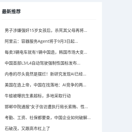
最新推荐
男子涉嫌强奸15岁女孩后，杀死其父母再将...
阿里云：容器服务Agent将于9月3日起...
每卖3辆电车就有1辆中国造，韩国市场大变...
中国首部L3/L4自动驾驶强制性国标发布...
内卷的尽头竟然是摆烂！新研究发现AI已经...
美国在造上帝，中国在找落地：AI竞争的两...
牛蛙被曝抗生素超标，多地采取行动
邯郸中院通报“女子信访遭执行局长索贿、性...
考勤、工资、社保都要查，中国企业如何破解...
石破茂，又跟高市杠上了