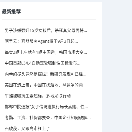
最新推荐
男子涉嫌强奸15岁女孩后，杀死其父母再将...
阿里云：容器服务Agent将于9月3日起...
每卖3辆电车就有1辆中国造，韩国市场大变...
中国首部L3/L4自动驾驶强制性国标发布...
内卷的尽头竟然是摆烂！新研究发现AI已经...
美国在造上帝，中国在找落地：AI竞争的两...
牛蛙被曝抗生素超标，多地采取行动
邯郸中院通报“女子信访遭执行局长索贿、性...
考勤、工资、社保都要查，中国企业如何破解...
石破茂，又跟高市杠上了