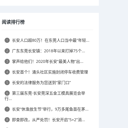
阅读排行榜
长安人口超80万！在东莞人口当中最“年轻...
1
广东东莞长安镇：2018年以来打掉75个...
2
掌声给他们！2020年长安“最美人物”出...
3
长安首个！涌头社区实施封闭停车收费管理
4
长安的法律服务为您送到“家门口”
5
第三届东莞·长安莞深五金工模具展览会举
6
行...
长安“休渔放生节”举行，9万多尾鱼苗在茅...
7
即查即改，从严处罚！长安开启“5+2”消...
8