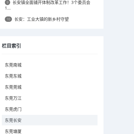
长安镇全面铺开体制改革工作！3个委员会
9
1...
长安：工业大镇的新乡村守望
10
栏目索引
东莞南城
东莞东城
东莞莞城
东莞万江
东莞虎门
东莞长安
东莞塘厦