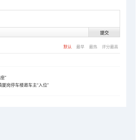
提交
默认
最早
最热
评分最高
座”
镇厦岗停车楼邀车主“入位”