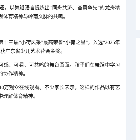
遗，以舞蹈语言提炼出“同舟共济、奋勇争先”的龙舟精
现体育精神与岭南文脉的共鸣。
三届“小荷风采”最高荣誉“小荷之星”，入选“2025年
荣获广东省少儿艺术花会金奖。
为可感、可看、可共鸣的舞台画面。孩子们在舞蹈中学习
的协作精神。
10万观众在线观看。不少家长表示，这样的作品既有艺
中理解体育精神。