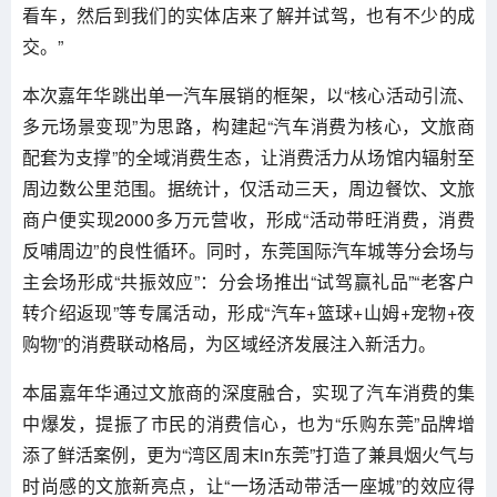
看车，然后到我们的实体店来了解并试驾，也有不少的成
交。”
本次嘉年华跳出单一汽车展销的框架，以“核心活动引流、
多元场景变现”为思路，构建起“汽车消费为核心，文旅商
配套为支撑”的全域消费生态，让消费活力从场馆内辐射至
周边数公里范围。据统计，仅活动三天，周边餐饮、文旅
商户便实现2000多万元营收，形成“活动带旺消费，消费
反哺周边”的良性循环。同时，东莞国际汽车城等分会场与
主会场形成“共振效应”：分会场推出“试驾赢礼品”“老客户
转介绍返现”等专属活动，形成“汽车+篮球+山姆+宠物+夜
购物”的消费联动格局，为区域经济发展注入新活力。
本届嘉年华通过文旅商的深度融合，实现了汽车消费的集
中爆发，提振了市民的消费信心，也为“乐购东莞”品牌增
添了鲜活案例，更为“湾区周末in东莞”打造了兼具烟火气与
时尚感的文旅新亮点，让“一场活动带活一座城”的效应得