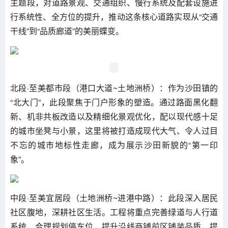
主题段，对道路景观、交通组织、慢行系统及配套设施进
行系统性、全方位的提升，推动这条核心道路实现从“交通
干线”到“品质廊道”的美丽蝶变。
北段·至美都市段（港口大道~土地洲桥）：作为沙田镇的
“北大门”，此段聚焦于门户形象的塑造。通过路面黑化翻
新、机非共板改造以及精细化景观优化，配以现代感十足
的城市坐凳与小景，这里将被打造成现代大气、令人过目
不忘的城市地标性走廊，成为展示沙田新貌的“第一印
象”。
中段·至美宜居段（土地洲桥~进港中路）：此段深入居民
社区腹地，深耕社区生活。工程将重点完善绿道与人行道
系统，合理规划停车位，提升沿线商铺前区铺装品质，提