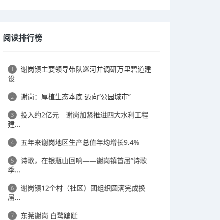
阅读排行榜
谢岗镇主要领导带队巡河并调研万里碧道建
1
设
谢岗：厚植生态本底 迈向“公园城市”
2
投入约2亿元 谢岗加紧推进四大水利工程
3
建...
五年来谢岗地区生产总值年均增长9.4%
4
诗歌，在银瓶山回响——谢岗镇首届“诗歌
5
季...
谢岗镇12个村（社区）团组织圆满完成换
6
届...
东莞谢岗 白鹭蹁跹
7