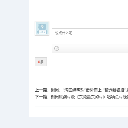
0
条
上一篇：
谢岗：“湾区绿明珠”借势而上 “智造新银瓶”
下一篇：
谢岗原创村歌《东莞最东的村》唱响总村晚