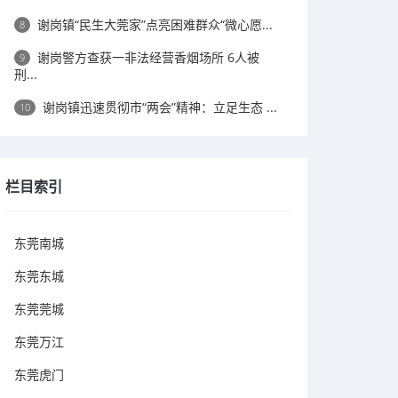
谢岗镇“民生大莞家”点亮困难群众“微心愿...
8
谢岗警方查获一非法经营香烟场所 6人被
9
刑...
谢岗镇迅速贯彻市“两会”精神：立足生态 ...
10
栏目索引
东莞南城
东莞东城
东莞莞城
东莞万江
东莞虎门