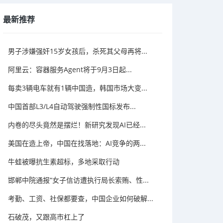
最新推荐
男子涉嫌强奸15岁女孩后，杀死其父母再将...
阿里云：容器服务Agent将于9月3日起...
每卖3辆电车就有1辆中国造，韩国市场大变...
中国首部L3/L4自动驾驶强制性国标发布...
内卷的尽头竟然是摆烂！新研究发现AI已经...
美国在造上帝，中国在找落地：AI竞争的两...
牛蛙被曝抗生素超标，多地采取行动
邯郸中院通报“女子信访遭执行局长索贿、性...
考勤、工资、社保都要查，中国企业如何破解...
石破茂，又跟高市杠上了