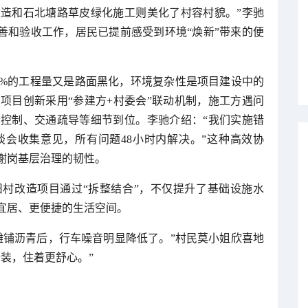
造和石北塘路草皮绿化施工则美化了村容村貌。”李驰
善和验收工作，居民已提前感受到环境“焕新”带来的便
0%的工程量又是路面黑化，环境复杂性是项目建设中的
项目创新采用“参建方+村委会”联动机制，施工方遇问
控制、交通疏导等细节到位。李驰介绍：“我们实施错
会收集意见，所有问题48小时内解决。”这种高效协
谢岗基层治理的韧性。
旧村改造项目通过“拆整结合”，不仅提升了基础设施水
宜居、更便捷的生活空间。
摊铺沥青后，行车噪音明显降低了。”村民莫小姐欣喜地
装，住着更舒心。”