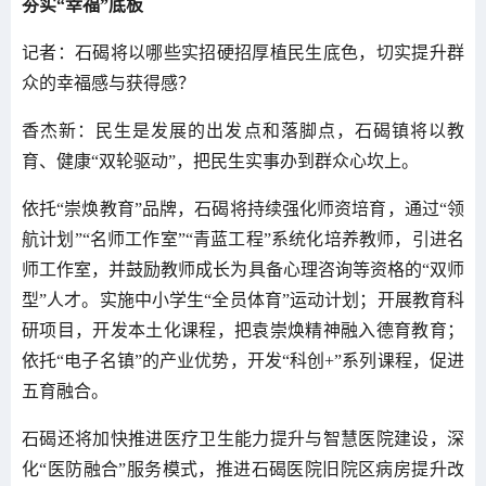
夯实“幸福”底板
记者：石碣将以哪些实招硬招厚植民生底色，切实提升群
众的幸福感与获得感？
香杰新：民生是发展的出发点和落脚点，石碣镇将以教
育、健康“双轮驱动”，把民生实事办到群众心坎上。
依托“崇焕教育”品牌，石碣将持续强化师资培育，通过“领
航计划”“名师工作室”“青蓝工程”系统化培养教师，引进名
师工作室，并鼓励教师成长为具备心理咨询等资格的“双师
型”人才。实施中小学生“全员体育”运动计划；开展教育科
研项目，开发本土化课程，把袁崇焕精神融入德育教育；
依托“电子名镇”的产业优势，开发“科创+”系列课程，促进
五育融合。
石碣还将加快推进医疗卫生能力提升与智慧医院建设，深
化“医防融合”服务模式，推进石碣医院旧院区病房提升改