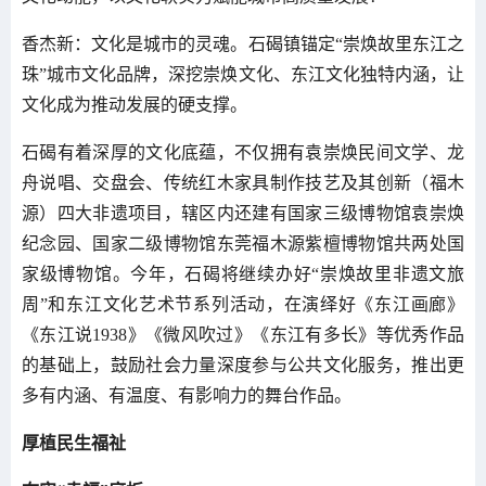
香杰新：文化是城市的灵魂。石碣镇锚定“崇焕故里东江之
珠”城市文化品牌，深挖崇焕文化、东江文化独特内涵，让
文化成为推动发展的硬支撑。
石碣有着深厚的文化底蕴，不仅拥有袁崇焕民间文学、龙
舟说唱、交盘会、传统红木家具制作技艺及其创新（福木
源）四大非遗项目，辖区内还建有国家三级博物馆袁崇焕
纪念园、国家二级博物馆东莞福木源紫檀博物馆共两处国
家级博物馆。今年，石碣将继续办好“崇焕故里非遗文旅
周”和东江文化艺术节系列活动，在演绎好《东江画廊》
《东江说1938》《微风吹过》《东江有多长》等优秀作品
的基础上，鼓励社会力量深度参与公共文化服务，推出更
多有内涵、有温度、有影响力的舞台作品。
厚植民生福祉