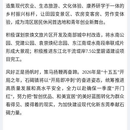
造集现代农业、生态旅游、文化体验、康养研学于一体的
乡村振兴标杆，让田园变景区、农房变客房、劳作变体
验，成为湾区居民休闲首选地和青年创业新舞台。
积极谋划崇焕文旅片区开发及南部城中村改造，将水南公
园、党建公园、袁崇焕纪念园、东江南堤水南段串联成片
形成大景观；积极推进东江北干流堤岸7.5公里碧道建设项
目完工。
风好正是扬帆时，策马扬鞭再奋蹄。2026年是“十五五”开
局之年，石碣镇将以“开局即冲刺”的奋进姿态，统筹推进
高质量发展和高水平安全，全力以赴确保一季度“开门
红”，努力把“智创优品、和美宜居”的美好蓝图转化为群众
看得见、摸得着的现实，为加快建设现代化新东莞奉献石
碣力量。