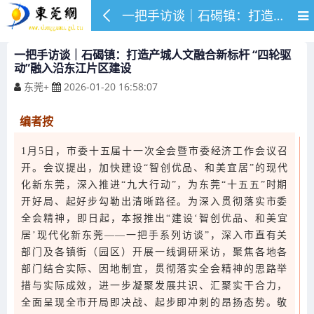
一把手访谈｜石碣镇：打造产城人文融合新标杆 “四轮驱动”融入沿东江片区建设
一把手访谈｜石碣镇：打造产城人文融合新标杆 “四轮驱
动”融入沿东江片区建设
东莞+
2026-01-20 16:58:07
编者按
1月5日，市委十五届十一次全会暨市委经济工作会议召
开。会议提出，加快建设“智创优品、和美宜居”的现代
化新东莞，深入推进“九大行动”，为东莞“十五五”时期
开好局、起好步勾勒出清晰路径。为深入贯彻落实市委
全会精神，即日起，本报推出“建设‘智创优品、和美宜
居’现代化新东莞——一把手系列访谈”，深入市直有关
部门及各镇街（园区）开展一线调研采访，聚焦各地各
部门结合实际、因地制宜，贯彻落实全会精神的思路举
措与实际成效，进一步凝聚发展共识、汇聚实干合力，
全面呈现全市开局即决战、起步即冲刺的昂扬态势。敬