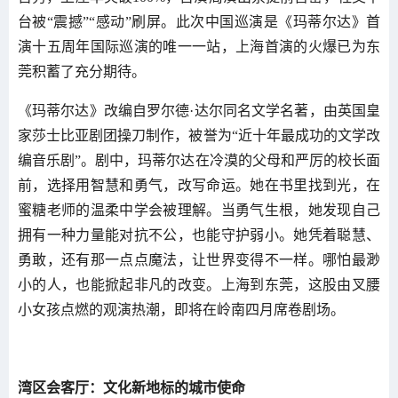
台被“震撼”“感动”刷屏。此次中国巡演是《玛蒂尔达》首
演十五周年国际巡演的唯一一站，上海首演的火爆已为东
莞积蓄了充分期待。
《玛蒂尔达》改编自罗尔德·达尔同名文学名著，由英国皇
家莎士比亚剧团操刀制作，被誉为“近十年最成功的文学改
编音乐剧”。剧中，玛蒂尔达在冷漠的父母和严厉的校长面
前，选择用智慧和勇气，改写命运。她在书里找到光，在
蜜糖老师的温柔中学会被理解。当勇气生根，她发现自己
拥有一种力量能对抗不公，也能守护弱小。她凭着聪慧、
勇敢，还有那一点点魔法，让世界变得不一样。哪怕最渺
小的人，也能掀起非凡的改变。上海到东莞，这股由叉腰
小女孩点燃的观演热潮，即将在岭南四月席卷剧场。
湾区会客厅：文化新地标的城市使命