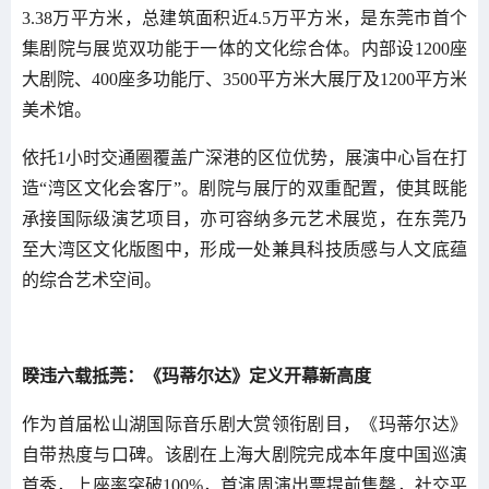
3.38万平方米，总建筑面积近4.5万平方米，是东莞市首个
集剧院与展览双功能于一体的文化综合体。内部设1200座
大剧院、400座多功能厅、3500平方米大展厅及1200平方米
美术馆。
依托1小时交通圈覆盖广深港的区位优势，展演中心旨在打
造“湾区文化会客厅”。剧院与展厅的双重配置，使其既能
承接国际级演艺项目，亦可容纳多元艺术展览，在东莞乃
至大湾区文化版图中，形成一处兼具科技质感与人文底蕴
的综合艺术空间。
暌违六载抵莞：《玛蒂尔达》定义开幕新高度
作为首届松山湖国际音乐剧大赏领衔剧目，《玛蒂尔达》
自带热度与口碑。该剧在上海大剧院完成本年度中国巡演
首秀，上座率突破100%，首演周演出票提前售罄，社交平