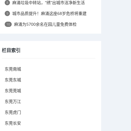
麻涌垃圾中转站，“绣”出城市洁净新生活
8
城市品质提升！麻涌这座68岁危桥将重建
9
麻涌为5700余名在园儿童免费体检
10
栏目索引
东莞南城
东莞东城
东莞莞城
东莞万江
东莞虎门
东莞长安