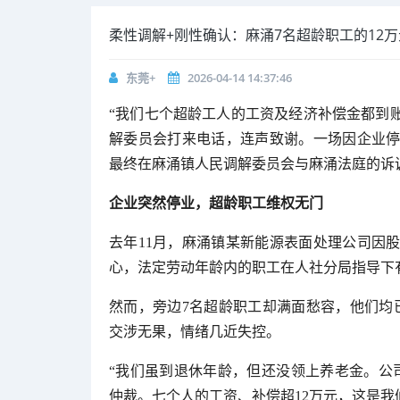
柔性调解+刚性确认：麻涌7名超龄职工的12
东莞+
2026-04-14 14:37:46
“我们七个超龄工人的工资及经济补偿金都到
解委员会打来电话，连声致谢。一场因企业停
最终在麻涌镇人民调解委员会与麻涌法庭的诉
企业突然停业，超龄职工维权无门
去年11月，麻涌镇某新能源表面处理公司因股
心，法定劳动年龄内的职工在人社分局指导下
然而，旁边7名超龄职工却满面愁容，他们均
交涉无果，情绪几近失控。
“我们虽到退休年龄，但还没领上养老金。公
仲裁。七个人的工资、补偿超12万元，这是我