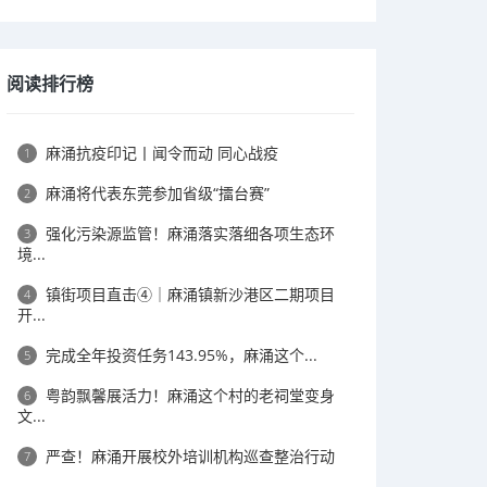
阅读排行榜
麻涌抗疫印记丨闻令而动 同心战疫
1
麻涌将代表东莞参加省级“擂台赛”
2
强化污染源监管！麻涌落实落细各项生态环
3
境...
镇街项目直击④｜麻涌镇新沙港区二期项目
4
开...
完成全年投资任务143.95%，麻涌这个...
5
粤韵飘馨展活力！麻涌这个村的老祠堂变身
6
文...
严查！麻涌开展校外培训机构巡查整治行动
7