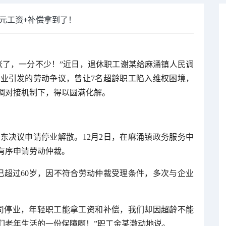
万元工资+补偿拿到了！
账了，一分不少！”近日，退休职工谢某给麻涌镇人民调
业引发的劳动争议，曾让7名超龄职工陷入维权困境，
调对接机制下，得以圆满化解。
东决议申请停业解散。12月2日，在麻涌镇政务服务中
有序申请劳动仲裁。
已超过60岁，因不符合劳动仲裁受理条件，多次与企业
司停业，年轻职工能拿工资和补偿，我们却因超龄不能
们老年生活的一份保障啊！”职工金某激动地说。