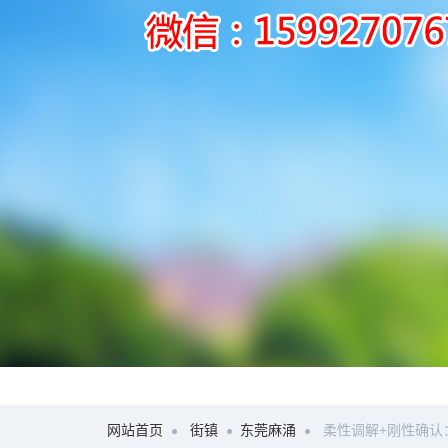
网站首页
街镇
东莞麻涌
柔性调解+刚性确认