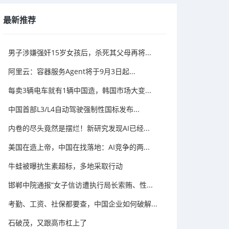
最新推荐
男子涉嫌强奸15岁女孩后，杀死其父母再将...
阿里云：容器服务Agent将于9月3日起...
每卖3辆电车就有1辆中国造，韩国市场大变...
中国首部L3/L4自动驾驶强制性国标发布...
内卷的尽头竟然是摆烂！新研究发现AI已经...
美国在造上帝，中国在找落地：AI竞争的两...
牛蛙被曝抗生素超标，多地采取行动
邯郸中院通报“女子信访遭执行局长索贿、性...
考勤、工资、社保都要查，中国企业如何破解...
石破茂，又跟高市杠上了