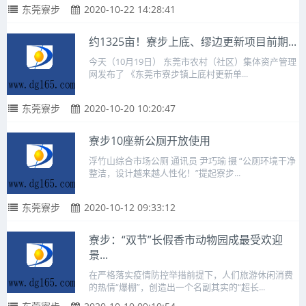
东莞寮步
2020-10-22 14:28:41
约1325亩！寮步上底、缪边更新项目前期...
今天（10月19日） 东莞市农村（社区）集体资产管理
网发布了 《东莞市寮步镇上底村更新单...
东莞寮步
2020-10-20 10:20:47
寮步10座新公厕开放使用
浮竹山综合市场公厕 通讯员 尹巧瑜 摄 “公厕环境干净
整洁，设计越来越人性化！”提起寮步...
东莞寮步
2020-10-12 09:33:12
寮步：“双节”长假香市动物园成最受欢迎
景...
在严格落实疫情防控举措前提下，人们旅游休闲消费
的热情“爆棚”，创造出一个名副其实的“超长...