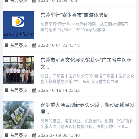
东莞寮步
2020-10-10 09:10:54
东莞举行“寮步香市”旅游体验周
东莞举行“寮步香市”旅游体验周，从日到夜领略不一
样的精彩 9月30日，2020国家级非物...
东莞寮步
2020-10-01 23:43:18
东莞市沉香文化展览馆获评“广东省中医药
文...
近日，广东省中医药局公布的“新增广东省中医药文化
宣传教育基地名单”中，东莞市沉香文化展览...
东莞寮步
2025-10-16 14:23:32
寮步重大项目刷新建设速度，擎动高质量发
展...
炎热的夏日，塔吊林立、机器轰鸣。近期，寮步镇多
个重大项目建设现场捷报频传，寮城大地上正奏...
东莞寮步
2025-07-09 09:13:40