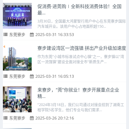
促消费·进莞购∣全新科技消费体验！全国
最...
3月30日，全国最大鸿蒙智行用户中心在东莞寮步国际
汽车城开业。该用户中心占地面积超150...
东莞寮步
2025-03-31 16:33:53
寮步建设湾区一流强镇 拼出产业升级加速度
作为东莞“小城市标准试点中心镇”之一，寮步镇以“湾
区一流强镇”建设全面对接全市“新质生产...
东莞寮步
2025-03-31 16:05:13
来寮步，“莞”你就业！寮步开展重点企业
精...
“2024年3月18日，我们公司通过对接会招到了湖南工
程学院5名学生，他们专业与我们需求...
东莞寮步
2025-03-26 20:12:16