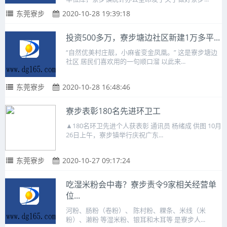
东莞寮步
2020-10-28 19:39:18
投资500多万，寮步塘边社区新建1万多平...
“自然优美村庄靓，小麻雀变金凤凰。” 这是寮步塘边
社区 居民们喜欢用的一句顺口溜 以此来...
东莞寮步
2020-10-28 16:48:46
寮步表彰180名先进环卫工
▲180名环卫先进个人获表彰 通讯员 杨绪成 供图 10月
26日上午，寮步镇举行庆祝广东...
东莞寮步
2020-10-27 09:17:24
吃湿米粉会中毒？寮步责令9家相关经营单
位...
河粉、肠粉（卷粉）、 陈村粉、粿条、米线（米
粉）、濑粉 等湿米粉、银耳和木耳等 是寮步人...