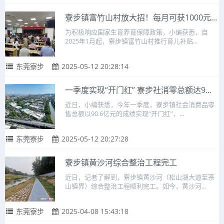
寮步镇富竹山村放大招！每月可获1000元...
为积极响应国家生育养育保障政策，小编获悉，自
2025年1月起，寮步镇富竹山村推行育儿补贴...
东莞寮步
2025-05-12 20:28:14
一季度实现“开门红” 寮步社消零总额达9...
近日，小编获悉，今年一季度，寮步镇社会消费品零
售总额以90.6亿元的成绩实现“开门红”，...
东莞寮步
2025-05-12 20:27:28
寮步镇黄沙河综合整治工程完工
近日，记者了解到，寮步镇黄沙河（松山湖大道至茶
山镇界）综合整治工程顺利完工。如今，黄沙河...
东莞寮步
2025-04-08 15:43:18