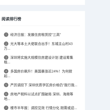
阅读排行榜
经济日报：发展住房租赁控“三高”
1
光大等本土大佬联合出手！东城主山村43
2
万...
深圳将实施大规模住房建设计划 建设筹集
3
租...
多国房价飙升！美国暴涨近24%！为何掀
4
起...
严厉调控下 深圳优质学区房价格仍“我行我...
5
房地产税料以试点扩围破局 深圳、海南等
6
地...
楼市半年报：调控见效 行情分化 刚需或迎...
7