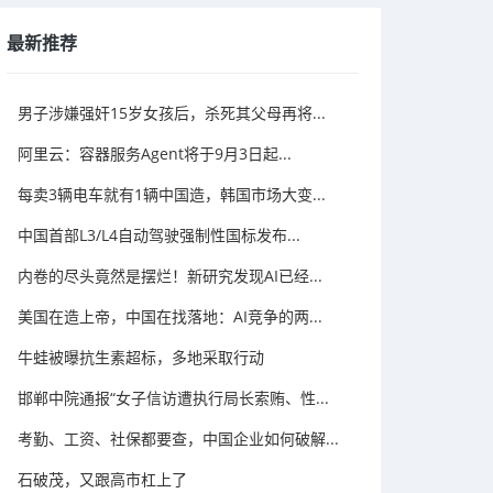
最新推荐
男子涉嫌强奸15岁女孩后，杀死其父母再将...
阿里云：容器服务Agent将于9月3日起...
每卖3辆电车就有1辆中国造，韩国市场大变...
中国首部L3/L4自动驾驶强制性国标发布...
内卷的尽头竟然是摆烂！新研究发现AI已经...
美国在造上帝，中国在找落地：AI竞争的两...
牛蛙被曝抗生素超标，多地采取行动
邯郸中院通报“女子信访遭执行局长索贿、性...
考勤、工资、社保都要查，中国企业如何破解...
石破茂，又跟高市杠上了