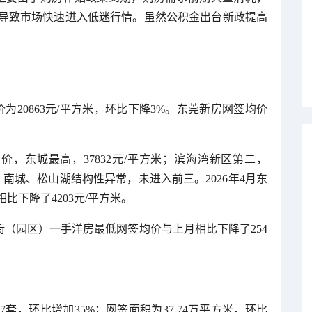
导致市场快速进入低迷行情。虽然公积金出台新政提高
价为20863元/平方米，环比下降3%。东莞新房网签均价
价，东城最高，37832元/平方米；滨海湾新区第二，
方米。南城、松山湖结构性异常，未进入前三。2026年4月东
下降了4203元/平方米。
莞镇街（园区）一手洋房最低网签均价与上月相比下降了254
67套，环比增加35%；网签面积为37.74万平方米，环比