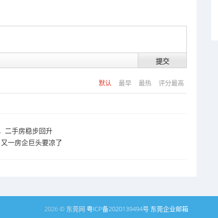
提交
默认
最早
最热
评分最高
，二手房稳步回升
，又一房企巨头要凉了
2026 © 东莞网
粤ICP备2020139494号
东莞企业邮箱