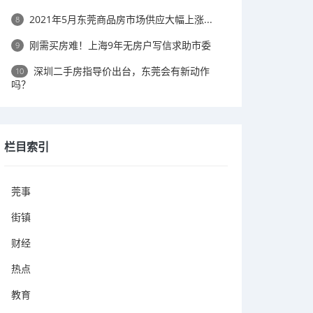
2021年5月东莞商品房市场供应大幅上涨...
8
刚需买房难！上海9年无房户写信求助市委
9
深圳二手房指导价出台，东莞会有新动作
10
吗？
栏目索引
莞事
街镇
财经
热点
教育