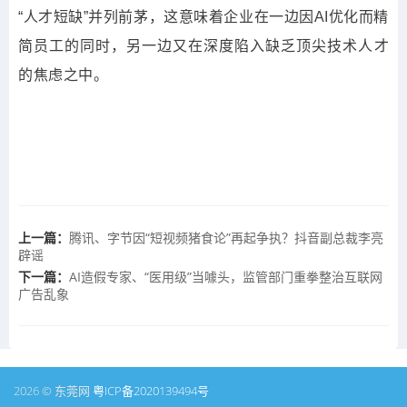
“人才短缺”并列前茅，这意味着企业在一边因AI优化而精
简员工的同时，另一边又在深度陷入缺乏
顶尖
技术人才
的焦虑之中。
上一篇：
腾讯、字节因“短视频猪食论”再起争执？抖音副总裁李亮
辟谣
下一篇：
AI造假专家、“医用级”当噱头，监管部门重拳整治互联网
广告乱象
2026 © 东莞网
粤ICP备2020139494号