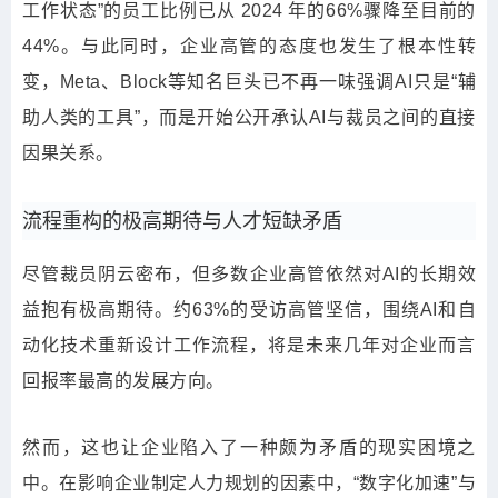
工作状态”的员工比例已从 2024 年的66%骤降至目前的
44%。与此同时，企业高管的态度也发生了根本性转
变，Meta、Block等知名巨头已不再一味强调AI只是“辅
助人类的工具”，而是开始公开承认AI与裁员之间的直接
因果关系。
流程重构的
极高
期待与人才短缺矛盾
尽管裁员阴云密布，但多数企业高管依然对AI的长期效
益抱有
极高
期待。约63%的受访高管坚信，围绕AI和自
动化技术重新设计工作流程，将是未来几年对企业而言
回报率
最高
的发展方向。
然而，这也让企业陷入了一种颇为矛盾的现实困境之
中。在影响企业制定人力规划的因素中，“数字化加速”与