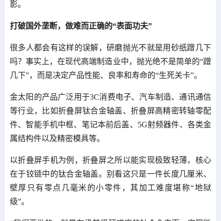
影。
打破国外垄断，做难而正确的“表面功夫”
很多人都会有这样的误解，研磨抛光不就是用砂纸蹭几下
吗？事实上，在现代高端制造业中，抛光绝不是简单的“蹭
几下”，而是决定产品性能、良率和寿命的“生死关卡”。
金太阳的产品广泛用于3C消费电子、汽车制造、通讯通信
等行业，比如折叠屏钛合金轴盖、折叠屏高精密转轴零配
件、智能手机中框、笔记本前后盖、5G射频器件、各类金
属结构件以及精密模具等。
以折叠屏手机为例，折叠屏之所以能实现极致轻薄，核心
在于铰链中的钛合金轴盖。别看这只是一件长度几厘米、
壁厚只有零点几毫米的小零件，其加工难度堪称“地狱
级”。