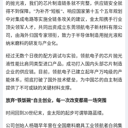
的抛光液，我们的芯片制造链条就不完整，供应链安全就
得不到保障。”为补齐“短板”、响应国家第十五个五年规划
中对集成电路等实施全链条攻关的建议，金太阳携手行业
顶尖领军人才，共同出资成立东莞领航电子新材料有限公
司，由海外归国专家领衔，致力于半导体制造用抛光液和
纳米磨料的研发与产业化。
经过无数个日夜的配方调试与实验，领航电子的芯片抛光
液性能比肩同类型进口产品，成功打入国内头部芯片制造
企业的供应链。目前，领航电子已建立起年产万吨级的产
能体系，彻底打破了国外技术壁垒，为中国芯的自主制造
提供了不可或缺的关键材料支撑。
放弃“铁饭碗”
自主创业
，
每一次改变都是一场突围
时间回到20世纪末，金太阳的起步可谓筚路蓝缕。
公司创始人杨璐早年曾在全国磨料磨具工业领航者白鸽集