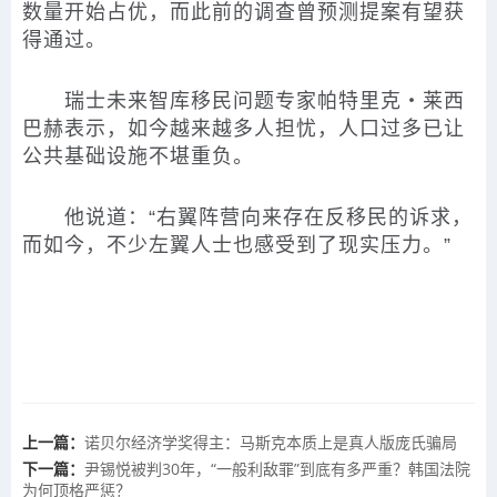
数量开始占优，而此前的调查曾预测提案有望获
得通过。
瑞士未来智库移民问题专家帕特里克・莱西
巴赫表示，如今越来越多人担忧，人口过多已让
公共基础设施不堪重负。
他说道：“右翼阵营向来存在反移民的诉求，
而如今，不少左翼人士也感受到了现实压力。”
上一篇：
诺贝尔经济学奖得主：马斯克本质上是真人版庞氏骗局
下一篇：
尹锡悦被判30年，“一般利敌罪”到底有多严重？韩国法院
为何顶格严惩？