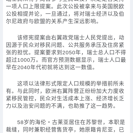
一项人口上限提案。此次公投被拿来与英国脱欧
公投相提并论，一旦通过，将对瑞士经济以及伯
尔尼政府与欧盟的关系产生深远影响。
该修宪提案由右翼政党瑞士人民党提出，动
因源于民众对移民问题、公共服务承压及住房紧
张的担忧。提案要求到2050年，瑞士总人口不得
超过1000万。而官方预测数据显示，瑞士人口最
早在2040年代初就将达到这一数值。
这项以法律形式限定人口规模的举措前所未
有。与此同时，欧洲右翼阵营正纷纷加大力度收
紧移民管控，民众对生活成本上涨、经济增长乏
力以及治安问题的不满，也助推了这一趋势。
58岁的海伦・古莱亚居住在苏黎世，本职是
裁缝，同时兼职经营售货亭，她原籍肯尼亚，已