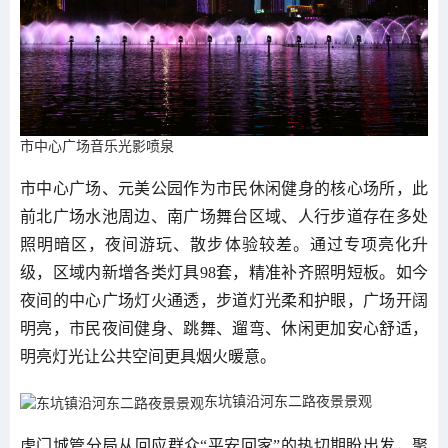
市中心广场音乐光影喷泉
市中心广场、元美公园作为市民休闲健身的核心场所，此
前北广场水池周边、南广场舞台区域、人行步道存在多处
照明暗区，夜间游玩、散步体验较差。通过专项亮化升
级，区域内新增各类灯具98套，精准补齐照明短板。如今
夜间的中心广场灯火通透，步道灯光柔和护眼，广场开阔
明亮，市民夜间健身、跳舞、遛弯、休闲更加安心舒适，
明亮灯光让公共空间更具烟火暖意。
东坑镇沿河东二路夜景景观
虎门城管分局从回应群众“平安回家”的热切期盼出发，聚