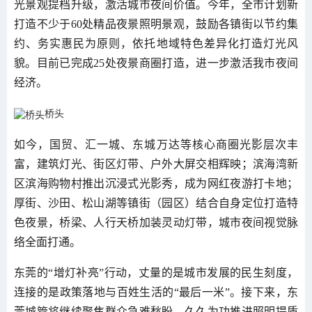
光景观提档升级，激活城市夜间价值。今年，全市计划新
打造不少于60处精品夜景照明景观，鼓励各镇街以节约集
约、务实惠民为原则，依托地域特色差异化打造灯光风
貌。目前已完成25处夜景商圈打造，进一步激活我市夜间
经济。
桥头
如今，国贸、汇一城、东城万达等核心商圈光影层次丰
富，建筑灯光、街区灯带、户外大屏交相辉映；滨海湾新
区滨海购物村推出沉浸式光影秀，成为网红夜游打卡地；
厚街、沙田、松山湖等镇街（园区）结合自身定位打造特
色夜景，桥梁、人行天桥加装灵动灯带，城市夜间视觉脉
络全面打通。
东莞的“增灯补亮”行动，丈量的是城市发展的民生刻度，
连接的是政策落地与百姓生活的“最后一米”。接下来，东
莞城管将继续聚焦群众急难愁盼，久久为功推进照明提质