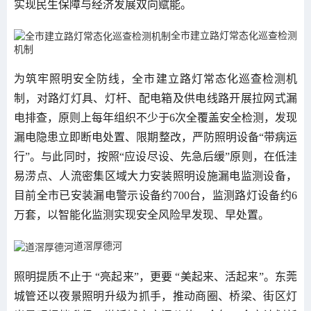
实现民生保障与经济发展双向赋能。
全市建立路灯常态化巡查检测
机制
为筑牢照明安全防线，全市建立路灯常态化巡查检测机
制，对路灯灯具、灯杆、配电箱及供电线路开展拉网式漏
电排查，原则上每年组织不少于6次全覆盖安全检测，发现
漏电隐患立即断电处置、限期整改，严防照明设备“带病运
行”。与此同时，按照“应设尽设、先急后缓”原则，在低洼
易涝点、人流密集区域大力安装照明设施漏电监测设备，
目前全市已安装漏电警示设备约700台，监测路灯设备约6
万套，以智能化监测实现安全风险早发现、早处置。
道滘厚德河
照明提质不止于 “亮起来”，更要 “美起来、活起来”。东莞
城管还以夜景照明升级为抓手，推动商圈、桥梁、街区灯