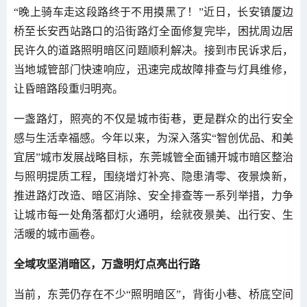
“晚上骑车走这段路终于不用摸黑了！”近日，长安镇厦边
桥至长安西站路口的沿街路灯全面修复完毕，困扰周边居
民许久的道路照明暗区问题顺利解决。接到市民诉求后，
当地城管部门快速响应，迅速完成故障排查与灯具维修，
让昏暗路段重归明亮。
一盏路灯，照亮的不仅是城市街巷，更是群众的出行安全
感与生活幸福感。今年以来，为深入落实“智创优品、和美
宜居”城市发展战略目标，东莞城管全面铺开城市暗区整治
与照明提质工程，围绕增灯补亮、隐患清零、夜景焕新，
推进路灯改造、暗区消除、安全排查等一系列举措，力争
让城市每一处角落都灯火通明，绘就夜景美、出行安、生
活暖的城市画卷。
全域攻坚消暗区，万盏明灯点亮出行路
当前，东莞仍存在不少“照明暗区”，背街小巷、桥底空间