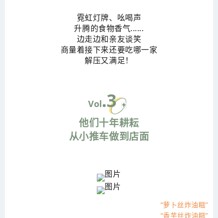
霓虹灯牌、吆喝声
升腾的食物香气......
边走边和亲友谈笑
商量着接下来还要吃哪一家
解压又满足！
.3
Vol
他们十年耕耘
从小推车做到店面
“萝卜丝炸油糍”
“香芋丝炸油糍”