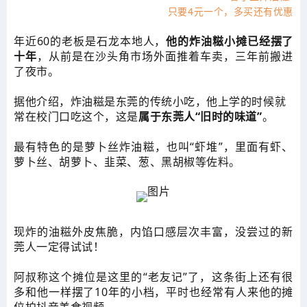
只要4元一个，多买还有优惠
年近60的老板是石龙本地人，
他的炸油糍小摊已经摆了
十年
，从前是在沙头角市场外面推着车卖，三年前搬进
了夜市。
据他介绍，炸油糍是东莞的传统小吃，他上学的时候就
常在校门口吃这个，这是
属于东莞人“旧时的味道”
。
最有特色的是萝卜丝炸油糍，也叫“虾堆”，里面有虾、
萝卜丝、胡萝卜、韭菜、葱、黑胡椒等佐料。
现炸的油糍外皮焦脆，内馅口感层次丰富，没尝过的新
莞人一定得试试！
阿叔称这个摊位是这里的“老友记”了，这条街上还有很
多和他一样摆了10年的小档，平时也经常有人来他的摊
位拍抖音美食视频。