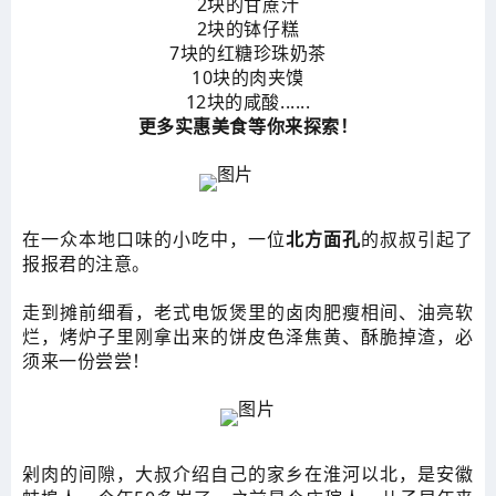
2块的甘蔗汁
2块的钵仔糕
7块的红糖珍珠奶茶
10块的肉夹馍
12块的咸酸......
更多实惠美食等你来探索！
在一众本地口味的小吃中，一位
北方面孔
的叔叔引起了
报报君的注意。
走到摊前细看，老式电饭煲里的卤肉肥瘦相间、油亮软
烂，烤炉子里刚拿出来的饼皮色泽焦黄、酥脆掉渣，必
须来一份尝尝！
剁肉的间隙，大叔介绍自己的家乡在淮河以北
，是安徽