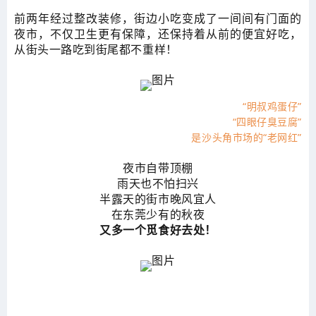
前两年经过整改装修，街边小吃变成了一间间有门面的
夜市，不仅卫生更有保障，还保持着从前的便宜好吃，
从街头一路吃到街尾都不重样！
“明叔鸡蛋仔”
“四眼仔臭豆腐”
是沙头角市场的“老网红”
夜市自带顶棚
雨天也不怕扫兴
半露天的街市晚风宜人
在东莞少有的秋夜
又多一个觅食好去处！