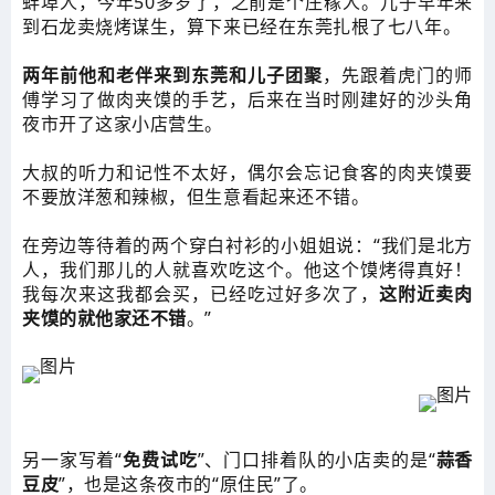
蚌埠人，今年50多岁了，之前是个庄稼人。儿子早年来
到石龙卖烧烤谋生，算下来已经在东莞扎根了七八年。
两年前他和老伴来到东莞和儿子团聚
，先跟着虎门的师
傅学习了做肉夹馍的手艺，后来在当时刚建好的沙头角
夜市开了这家小店营生。
大叔的听力和记性不太好，偶尔会忘记食客的肉夹馍要
不要放洋葱和辣椒，但生意看起来还不错。
在旁边等待着的两个穿白衬衫的小姐姐说：“我们是北方
人，我们那儿的人就喜欢吃这个。他这个馍烤得真好！
我每次来这我都会买，已经吃过好多次了，
这附近卖肉
夹馍的就他家还不错
。”
另一家写着“
免费试吃
”、门口排着队的小店
卖的是“
蒜香
豆皮
”，也是这条夜市的“原住民”了。