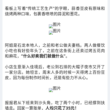
看板上写着“传统工艺生产”的字眼，蒜香豆皮有原味和
烧烤两种口味，包裹香喷喷的蒜泥和葱花。
阿姐是石龙本地人，之前和老公做夫妻档。两人做餐饮
小吃也有好些年头了，之前在这条街上还卖过烤五花肉
和麻花，
“什么好卖我们就做什么”
。
小店生意渐入佳境后，老公到石排的大帽子夜市又开了
一家分店。她坦言，周末人多的时候一天得烤上百份豆
皮，因为每份制作时间长，还是有些力不从心。
报报君从下班来到沙头角，吃了两个小时，已经撑到
扶
墙走。回家一算账单，
人均只花了35元！