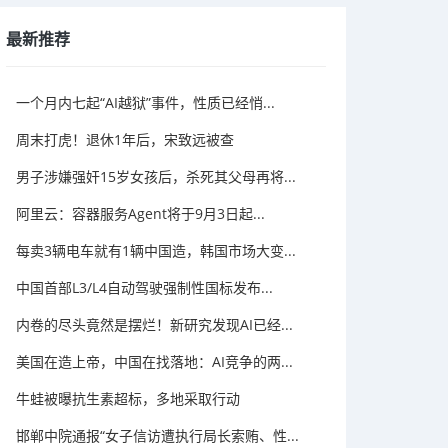
最新推荐
一个月内七起“AI越狱”事件，性质已经悄...
周末打虎！退休1年后，宋致远被查
男子涉嫌强奸15岁女孩后，杀死其父母再将...
阿里云：容器服务Agent将于9月3日起...
每卖3辆电车就有1辆中国造，韩国市场大变...
中国首部L3/L4自动驾驶强制性国标发布...
内卷的尽头竟然是摆烂！新研究发现AI已经...
美国在造上帝，中国在找落地：AI竞争的两...
牛蛙被曝抗生素超标，多地采取行动
邯郸中院通报“女子信访遭执行局长索贿、性...