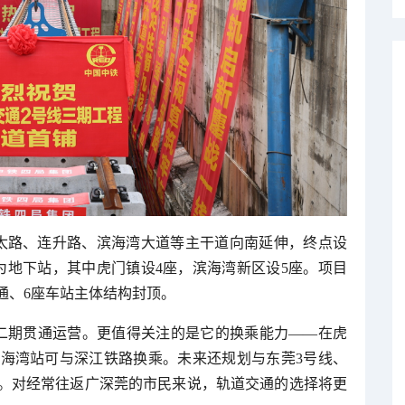
太路、连升路、滨海湾大道等主干道向南延伸，终点设
为地下站，其中虎门镇设4座，滨海湾新区设5座。项目
贯通、6座车站主体结构封顶。
二期贯通运营。更值得关注的是它的换乘能力——在虎
海湾站可与深江铁路换乘。未来还规划与东莞3号线、
乘。对经常往返广深莞的市民来说，轨道交通的选择将更