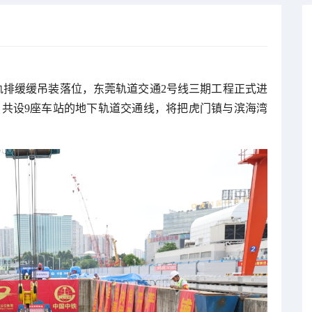
轨排缓缓吊装落位，东莞轨道交通2号线三期工程正式进
里、共设9座车站的地下轨道交通线，将把虎门镇与滨海湾