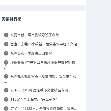
阅读排行榜
东莞市新一届市委领导班子名单
1
官宣！东莞16个镇新一届党委领导班子亮相
2
东莞公布一季度进出口情况
3
环保督察|中央第四生态环境保护督察组向
4
东...
东莞抓实抓细常态化疫情防控、安全生产和
5
三...
2018、2019年度东莞市文化精品专项...
6
115家莞企上海展示“东莞制造”
7
定了！11月22日，全市投票选举市、镇两...
8