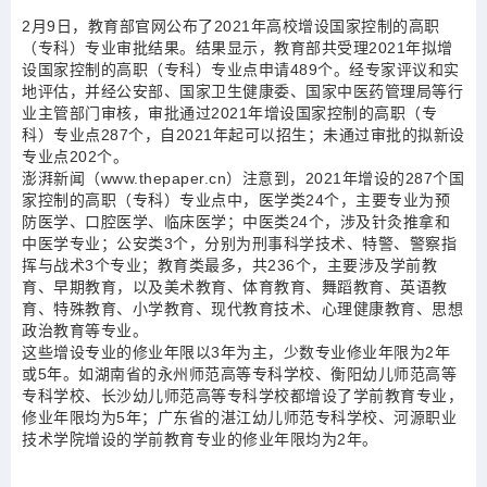
2月9日，教育部官网公布了2021年高校增设国家控制的高职
（专科）专业审批结果。结果显示，教育部共受理2021年拟增
设国家控制的高职（专科）专业点申请489个。经专家评议和实
地评估，并经公安部、国家卫生健康委、国家中医药管理局等行
业主管部门审核，审批通过2021年增设国家控制的高职（专
科）专业点287个，自2021年起可以招生；未通过审批的拟新设
专业点202个。
澎湃新闻（www.thepaper.cn）注意到，2021年增设的287个国
家控制的高职（专科）专业点中，医学类24个，主要专业为预
防医学、口腔医学、临床医学；中医类24个，涉及针灸推拿和
中医学专业；公安类3个，分别为刑事科学技术、特警、警察指
挥与战术3个专业；教育类最多，共236个，主要涉及学前教
育、早期教育，以及美术教育、体育教育、舞蹈教育、英语教
育、特殊教育、小学教育、现代教育技术、心理健康教育、思想
政治教育等专业。
这些增设专业的修业年限以3年为主，少数专业修业年限为2年
或5年。如湖南省的永州师范高等专科学校、衡阳幼儿师范高等
专科学校、长沙幼儿师范高等专科学校都增设了学前教育专业，
修业年限均为5年；广东省的湛江幼儿师范专科学校、河源职业
技术学院增设的学前教育专业的修业年限均为2年。