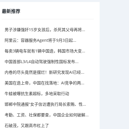
最新推荐
男子涉嫌强奸15岁女孩后，杀死其父母再将...
阿里云：容器服务Agent将于9月3日起...
每卖3辆电车就有1辆中国造，韩国市场大变...
中国首部L3/L4自动驾驶强制性国标发布...
内卷的尽头竟然是摆烂！新研究发现AI已经...
美国在造上帝，中国在找落地：AI竞争的两...
牛蛙被曝抗生素超标，多地采取行动
邯郸中院通报“女子信访遭执行局长索贿、性...
考勤、工资、社保都要查，中国企业如何破解...
石破茂，又跟高市杠上了