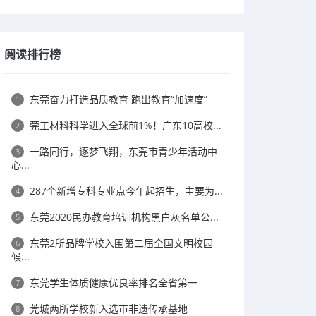
阅读排行榜
东莞奋力打造品质教育 跑出教育“加速度”
1
莞工材料科学进入全球前1%！广东10高校...
2
一路同行，逐梦飞翔，东莞市青少年活动中
3
心...
287个新增专科专业点今年起招生，主要为...
4
东莞2020民办教育培训机构黑白灰名单公...
5
东莞2所品牌学校入围第二届全国文明校园
6
候...
东莞学生体质健康优良率排名全省第一
7
莞城两所学校新入选市非遗传承基地
8