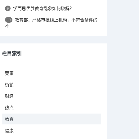
学而思优胜教育乱象如何破解？
9
教育部：严格审批线上机构，不符合条件的
10
不...
栏目索引
莞事
街镇
财经
热点
教育
健康